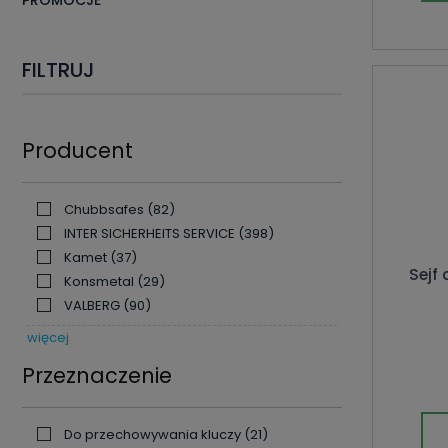
PROMOCJE
FILTRUJ
Producent
Chubbsafes
(82)
INTER SICHERHEITS SERVICE
(398)
Kamet
(37)
Sejf
Konsmetal
(29)
VALBERG
(90)
więcej
Przeznaczenie
Do przechowywania kluczy
(21)