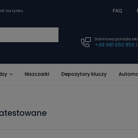
FAQ
lat na rynku
Darmowa porada eks
+48 881 650 850
dzy
Niszczarki
Depozytory kluczy
Automat
y atestowane