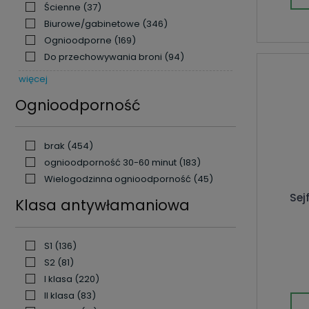
Ścienne
(37)
Biurowe/gabinetowe
(346)
Ognioodporne
(169)
Do przechowywania broni
(94)
więcej
Ognioodporność
brak
(454)
ognioodporność 30-60 minut
(183)
Wielogodzinna ognioodporność
(45)
Sej
Klasa antywłamaniowa
S1
(136)
S2
(81)
I klasa
(220)
II klasa
(83)