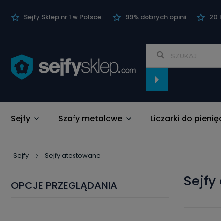
Sejfy Sklep nr 1 w Polsce:
99% dobrych opinii
20 
Sejfy
Szafy metalowe
Liczarki do pienię
Nowości
Sejfy
Sejfy atestowane
sejf
OPCJE PRZEGLĄDANIA