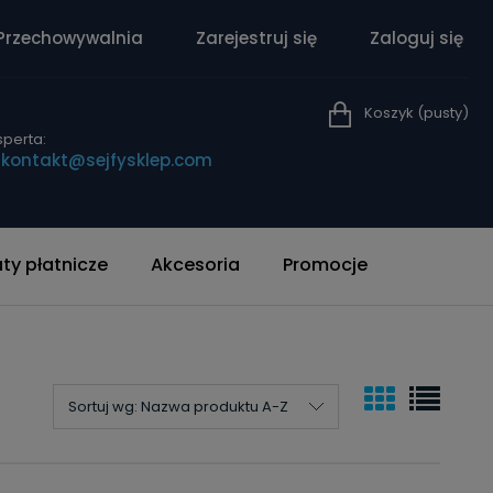
Przechowywalnia
Zarejestruj się
Zaloguj się
Koszyk
(pusty)
perta:
|
kontakt@sejfysklep.com
y płatnicze
Akcesoria
Promocje
Sortuj wg:
Nazwa produktu A-Z