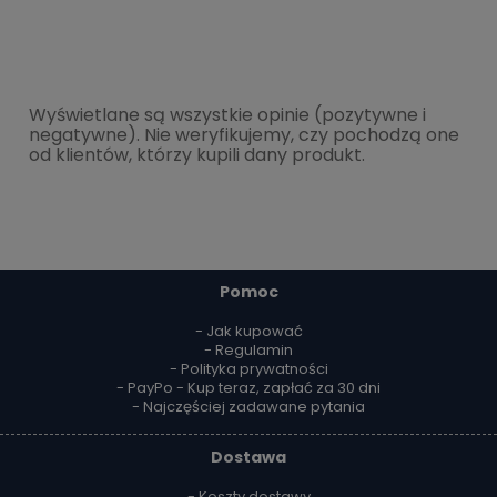
Wyświetlane są wszystkie opinie (pozytywne i
negatywne). Nie weryfikujemy, czy pochodzą one
od klientów, którzy kupili dany produkt.
Pomoc
- Jak kupować
- Regulamin
- Polityka prywatności
- PayPo - Kup teraz, zapłać za 30 dni
- Najczęściej zadawane pytania
Dostawa
- Koszty dostawy