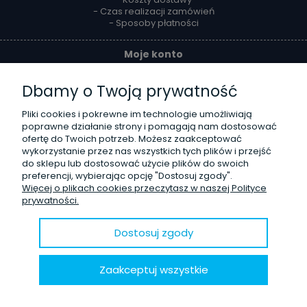
- Czas realizacji zamówień
- Sposoby płatności
Moje konto
- Twoje zamówienia
Dbamy o Twoją prywatność
- Ustawienia konta
- Przechowalnia
- Ustawienia plików cookies
Pliki cookies i pokrewne im technologie umożliwiają
poprawne działanie strony i pomagają nam dostosować
ofertę do Twoich potrzeb. Możesz zaakceptować
Reklamacje i zwroty
wykorzystanie przez nas wszystkich tych plików i przejść
do sklepu lub dostosować użycie plików do swoich
- Zwroty
preferencji, wybierając opcję "Dostosuj zgody".
- Odstąpienie od umowy
Więcej o plikach cookies przeczytasz w naszej Polityce
- Reklamacje
prywatności.
O firmie
Dostosuj zgody
- Kontakt
- Poznaj nas lepiej
Zaakceptuj wszystkie
- Opinie Trustmate
- Blog