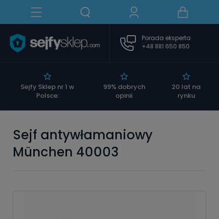
Porada eksperta
+48 881 650 850
|
Sejfy Sklep nr 1 w
99% dobrych
20 lat na
Polsce:
opinii
rynku
Sejf antywłamaniowy
München 40003