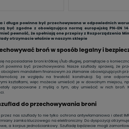
a i długa powinna być przechowywana w odpowiednich warunkac
zą być zgodne z obowiązująca normą europejską PN-EN 1445
mieć pewność, że spełniają one przepisy z Rozporządzenia Min
lady otrzymacie właśnie w naszym sklepie
echowywać broń w sposób legalny i bezpiec
ię na posiadanie broni krótkiej i/lub długiej, pamiętajcie o konie
roń powinna być przechowywana. Nasze szuflady sprawią, że prze
e obciążeni mandatem finansowym za złamanie obowiązujących prze
larnością ze względu na trwałość konstrukcji. Są one odporn
mi kształtami, więc możecie umieścić je w dowolnym miejscu, np
zostały opracowane z myślą o tym, aby umieścić w nich broń.
ci.
szuflad do przechowywania broni
rzez nas szuflady to nie tylko ochrona antywłamaniowa i atest IMP
zmiany zamka kluczowego na elektroniczny. Do dyspozycji otrzymuj
we, a korpus jednościankowy. Szufladę będziecie mogli zamontowa