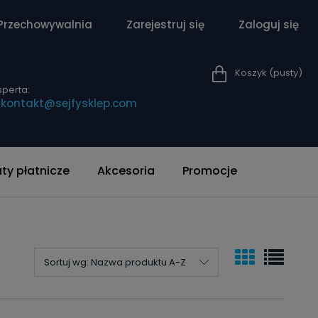
Przechowywalnia
Zarejestruj się
Zaloguj się
Koszyk
(pusty)
perta:
|
kontakt@sejfysklep.com
y płatnicze
Akcesoria
Promocje
Sortuj wg:
Nazwa produktu A-Z