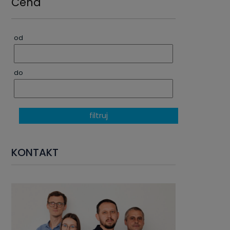
Cena
od
do
filtruj
KONTAKT