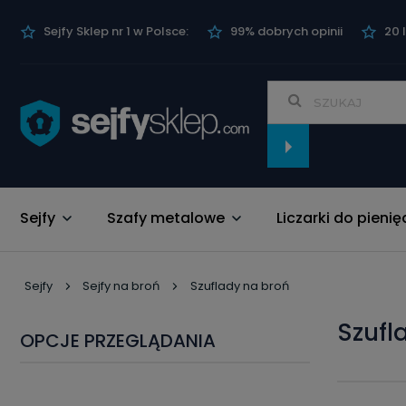
Sejfy Sklep nr 1 w Polsce:
99% dobrych opinii
20 
Sejfy
Szafy metalowe
Liczarki do pienię
Nowości
Sejfy
Sejfy na broń
Szuflady na broń
szuf
OPCJE PRZEGLĄDANIA