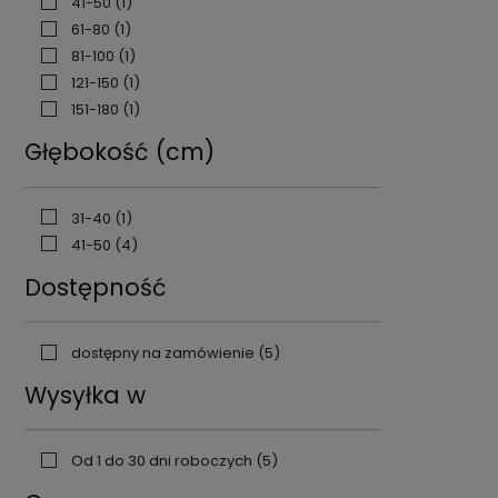
41-50
(1)
61-80
(1)
81-100
(1)
121-150
(1)
151-180
(1)
Głębokość (cm)
31-40
(1)
41-50
(4)
Dostępność
dostępny na zamówienie
(5)
Wysyłka w
Od 1 do 30 dni roboczych
(5)