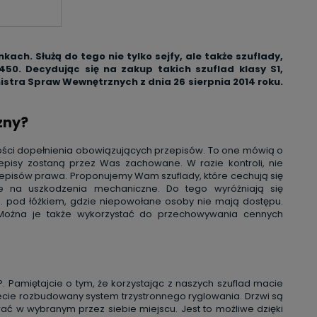
h. Służą do tego nie tylko sejfy, ale także szuflady,
0. Decydując się na zakup takich szuflad klasy S1,
istra Spraw Wewnętrznych z dnia 26 sierpnia 2014 roku.
zny?
czności dopełnienia obowiązujących przepisów. To one mówią o
pisy zostaną przez Was zachowane. W razie kontroli, nie
pisów prawa. Proponujemy Wam szuflady, które cechują się
e na uszkodzenia mechaniczne. Do tego wyróżniają się
. pod łóżkiem, gdzie niepowołane osoby nie mają dostępu.
 Można je także wykorzystać do przechowywania cennych
. Pamiętajcie o tym, że korzystając z naszych szuflad macie
ecie rozbudowany system trzystronnego ryglowania. Drzwi są
ć w wybranym przez siebie miejscu. Jest to możliwe dzięki