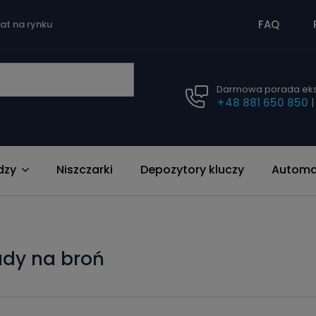
FAQ
lat na rynku
Darmowa porada eks
+48 881 650 850
dzy
Niszczarki
Depozytory kluczy
Automat
lady na broń