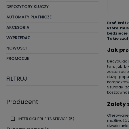
DEPOZYTORY KLUCZY
AUTOMATY PŁATNICZE
Broń krótk
AKCESORIA
które mus
będziecie 
WYPRZEDAŻ
Takie szuf
NOWOŚCI
Jak prz
PROMOCJE
Decydując s
tym, jak b
zostanieci
dużą popu
FILTRUJ
kompaktowy
Szuflady 
kosztownoś
Producent
Zalety 
Oferowane p
INTER SICHERHEITS SERVICE
(5)
możliwość 
dwuścianko