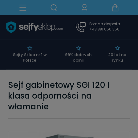
Porada eksperta
+48 881 650 850
|
Sejfy Sklep nr 1 w
99% dobrych
20 lat na
Polsce:
opinii
rynku
Sejf gabinetowy SGI 120 I
klasa odporności na
włamanie