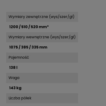
Wymiary zewnętrzne (wys/szer/gł)
1200 / 510 / 520 mm*
Wymiary wewnętrzne (wys/szer/gł)
1075 / 385 / 335 mm
Pojemność
138 l
Waga
143 kg
Liczba półek