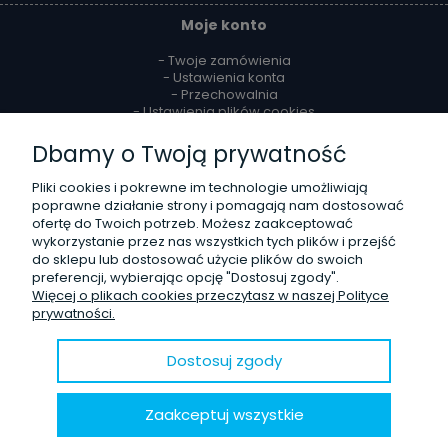
Moje konto
- Twoje zamówienia
- Ustawienia konta
- Przechowalnia
- Ustawienia plików cookies
Dbamy o Twoją prywatność
Reklamacje i zwroty
Pliki cookies i pokrewne im technologie umożliwiają
- Zwroty
poprawne działanie strony i pomagają nam dostosować
- Odstąpienie od umowy
ofertę do Twoich potrzeb. Możesz zaakceptować
- Reklamacje
wykorzystanie przez nas wszystkich tych plików i przejść
do sklepu lub dostosować użycie plików do swoich
O firmie
preferencji, wybierając opcję "Dostosuj zgody".
Więcej o plikach cookies przeczytasz w naszej Polityce
- Kontakt
prywatności.
- Poznaj nas lepiej
- Opinie Trustmate
- Blog
Dostosuj zgody
© 2020 Sklep internetowy
Shoper.pl
. Wszelkie prawa zastrzeżone.
Zaakceptuj wszystkie