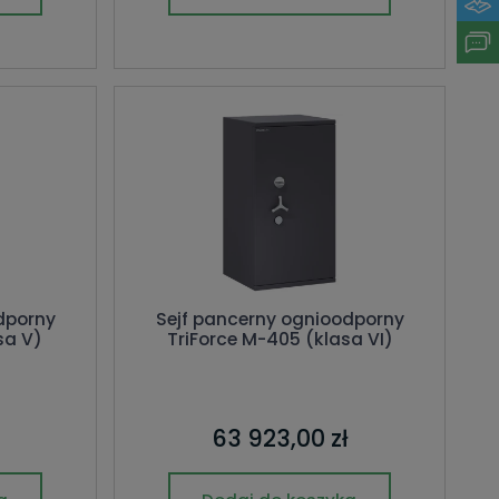
dporny
Sejf pancerny ognioodporny
sa V)
TriForce M-405 (klasa VI)
63 923,00 zł