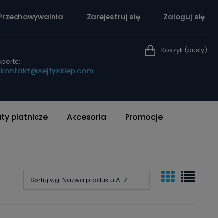
Przechowywalnia
Zarejestruj się
Zaloguj się
Koszyk
(pusty)
perta:
|
kontakt@sejfysklep.com
y płatnicze
Akcesoria
Promocje
Sortuj wg:
Nazwa produktu A-Z