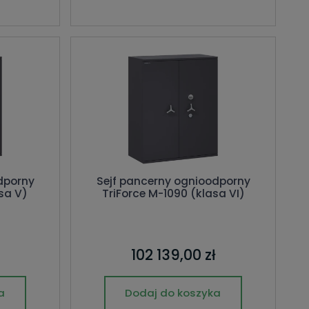
dporny
Sejf pancerny ognioodporny
sa V)
TriForce M-1090 (klasa VI)
102 139,00 zł
a
Dodaj do koszyka