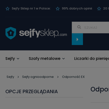
Sejfy Sklep nr 1 w Polsce:
99% dobrych opinii
20 
Sejfy
Szafy metalowe
Liczarki do pienię
Nowości
Sejfy
Sejfy ognioodporne
Odporność EX
odpo
OPCJE PRZEGLĄDANIA