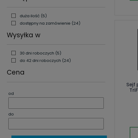
duża ilość
(5)
dostępny na zamówienie
(24)
Wysyłka w
30 dni roboczych
(5)
do 42 dni roboczych
(24)
Cena
Sejf
Tri
od
do