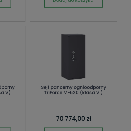
a
Dodaj do koszyka
dporny
Sejf pancerny ognioodporny
sa V)
TriForce M-520 (klasa VI)
70 774,00 zł