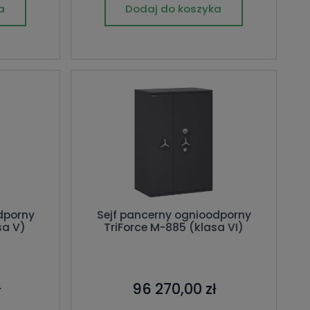
a
Dodaj do koszyka
dporny
Sejf pancerny ognioodporny
sa V)
TriForce M-885 (klasa VI)
ł
96 270,00 zł