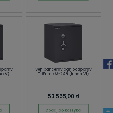
dporny
Sejf pancerny ognioodporny
sa V)
TriForce M-245 (klasa VI)
53 555,00 zł
a
Dodaj do koszyka