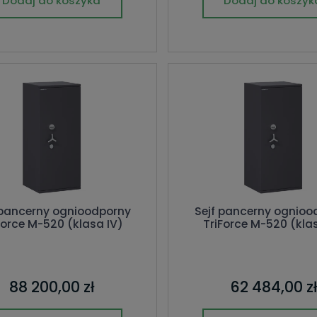
Dodaj do koszyka
Dodaj do koszyk
 pancerny ognioodporny
Sejf pancerny ognioo
Force M-520 (klasa IV)
TriForce M-520 (kla
88 200,00 zł
62 484,00 zł