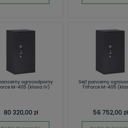
 pancerny ognioodporny
Sejf pancerny ognioo
Force M-405 (klasa IV)
TriForce M-405 (kla
80 320,00 zł
56 752,00 zł