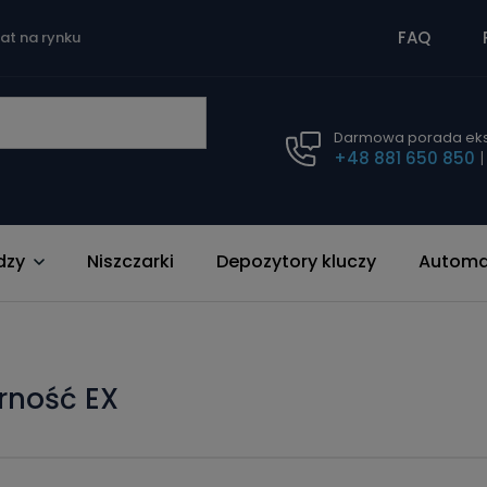
FAQ
lat na rynku
Darmowa porada eks
+48 881 650 850
dzy
Niszczarki
Depozytory kluczy
Automat
rność EX