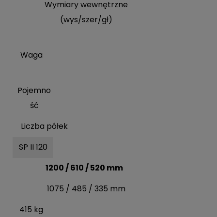
Wymiary wewnętrzne
(wys/szer/gł)
Waga
Pojemno
ść
Liczba półek
SP II 120
1200 / 610 / 520 mm
1075 / 485 / 335 mm
415 kg