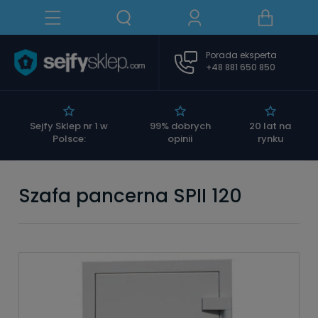
Porada eksperta
+48 881 650 850
|
Sejfy Sklep nr 1 w
99% dobrych
20 lat na
Polsce:
opinii
rynku
Szafa pancerna SPII 120