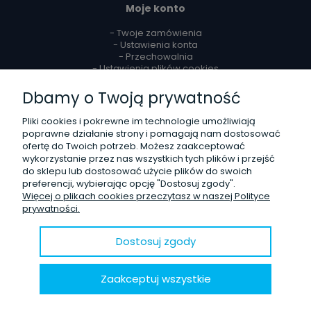
Moje konto
- Twoje zamówienia
- Ustawienia konta
- Przechowalnia
- Ustawienia plików cookies
Dbamy o Twoją prywatność
Reklamacje i zwroty
Pliki cookies i pokrewne im technologie umożliwiają
- Zwroty
poprawne działanie strony i pomagają nam dostosować
- Odstąpienie od umowy
ofertę do Twoich potrzeb. Możesz zaakceptować
- Reklamacje
wykorzystanie przez nas wszystkich tych plików i przejść
do sklepu lub dostosować użycie plików do swoich
O firmie
preferencji, wybierając opcję "Dostosuj zgody".
Więcej o plikach cookies przeczytasz w naszej Polityce
- Kontakt
prywatności.
- Poznaj nas lepiej
- Opinie Trustmate
- Blog
Dostosuj zgody
© 2020 Sklep internetowy
Shoper.pl
. Wszelkie prawa zastrzeżone.
Zaakceptuj wszystkie