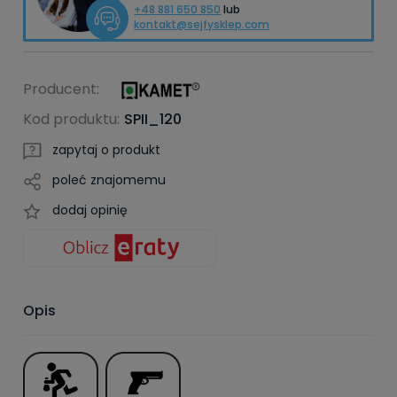
+48 881 650 850
lub
kontakt@sejfysklep.com
Producent:
Kod produktu:
SPII_120
zapytaj o produkt
poleć znajomemu
dodaj opinię
Opis