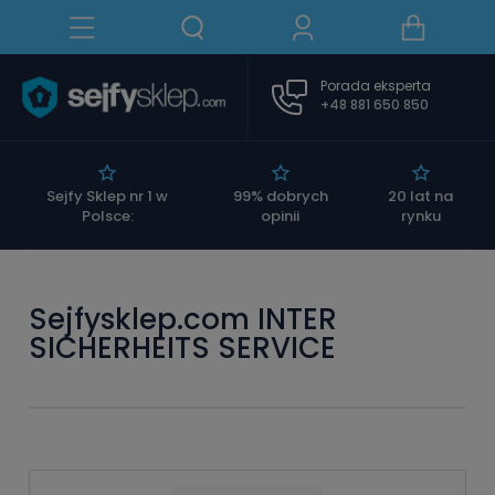
Porada eksperta
+48 881 650 850
|
Sejfy Sklep nr 1 w
99% dobrych
20 lat na
Polsce:
opinii
rynku
Sejfysklep.com INTER
SICHERHEITS SERVICE