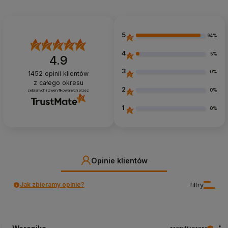
5
94%
4
5%
4.9
3
0%
1452
opinii klientów
z całego okresu
2
0%
zebranych i zweryfikowanych przez
1
0%
Opinie klientów
Jak zbieramy opinie?
filtry