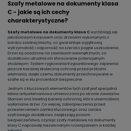
Szafy metalowe na dokumenty klasa
C - jakie są ich cechy
charakterystyczne?
Szafy metalowe na dokumenty klasa C
wyróżniają się
jakościowym korpusem oraz drzwiami wykonanymi z
bardzo solidnej blachy, co gwarantuje wyjątkową
wytrzymałość i odporność na szeroko pojęte uszkodzenia.
Drzwi są osadzone na zawiasach wewnętrznych, co
dodatkowo utrudnia ich sforsowanie potencjalnym
złodziejom. System ryglowania trzypunktowego zapewnia
jeszcze bardziej skuteczną ochronę przed próbami
włamania, dzięki czemu dokumenty przechowywane w
szafie są w stu procentach bezpieczne.
Jednym z kluczowych elementów tych szaf jest specjalna
listwa antywłamaniowa umieszczona po stronie zawiasów.
Stanowi ona świetną barierę ochronną, która uniemożliwia
wyłamanie drzwi. Co więcej, zabezpieczenia przed
przewierceniem zamka kluczowego oraz zamka
szyfrowego dodatkowo zwiększają poziom
bezpieczeństwa, czyniąc szafy metalowe na dokumenty
klasy C naprawdę niezawodnym rozwiązaniem w każdej
sytuacji.