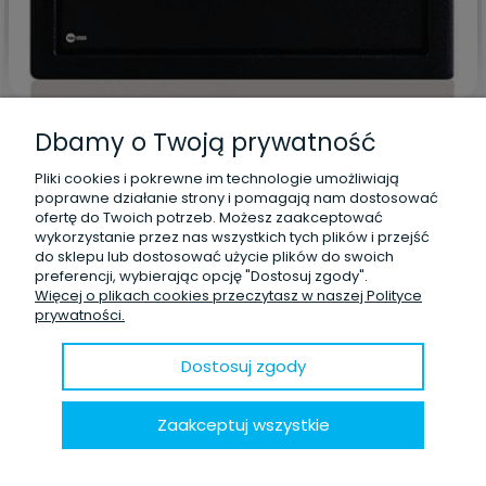
Mariusz
zweryfikowano
5
Dbamy o Twoją prywatność
Prudukt spełnia moje oczekiwania
Pliki cookies i pokrewne im technologie umożliwiają
w tym miesiącu
poprawne działanie strony i pomagają nam dostosować
0
0
ofertę do Twoich potrzeb. Możesz zaakceptować
wykorzystanie przez nas wszystkich tych plików i przejść
do sklepu lub dostosować użycie plików do swoich
preferencji, wybierając opcję "Dostosuj zgody".
Więcej o plikach cookies przeczytasz w naszej Polityce
prywatności.
podgląd
Dostosuj zgody
Zaakceptuj wszystkie