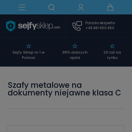
Porada eksperta
+48 881 650 850
|
Sejfy Sklep nr 1 w
99% dobrych
20 lat na
Polsce:
opinii
rynku
szafy metalowe na
dokumenty niejawne klasa C