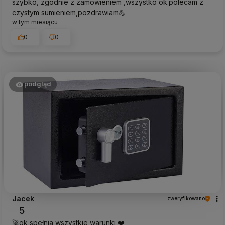
szybko, zgodnie z zamówieniem ,wszystko ok.polecam z
czystym sumieniem,pozdrawiam💪
w tym miesiącu
0
0
podgląd
Jacek
zweryfikowano
5
🚀ok spełnia wszystkie warunki ❤️