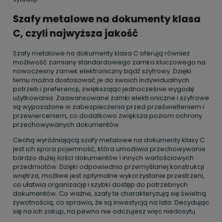
Szafy metalowe na dokumenty klasa
C, czyli najwyższa jakość
Szafy metalowe na dokumenty klasa C oferują również
możliwość zamiany standardowego zamka kluczowego na
nowoczesny zamek elektroniczny bądź szyfrowy. Dzięki
temu można dostosować je do swoich indywidualnych
potrzeb i preferencji, zwiększając jednocześnie wygodę
użytkowania. Zaawansowane zamki elektroniczne i szyfrowe
są wyposażone w zabezpieczenia przed prześwietleniem i
przewierceniem, co dodatkowo zwiększa poziom ochrony
przechowywanych dokumentów.
Cechą wyróżniającą szafy metalowe na dokumenty klasy C
jest ich spora pojemność, która umożliwia przechowywanie
bardzo dużej ilości dokumentów i innych wartościowych
przedmiotów. Dzięki odpowiednio przemyślanej konstrukcji
wnętrza, możliwe jest optymalne wykorzystanie przestrzeni,
co ułatwia organizację i szybki dostęp do potrzebnych
dokumentów. Co ważne, szafy te charakteryzują się świetną
żywotnością, co sprawia, że są inwestycją na lata. Decydując
się na ich zakup, na pewno nie odczujesz więc niedosytu.