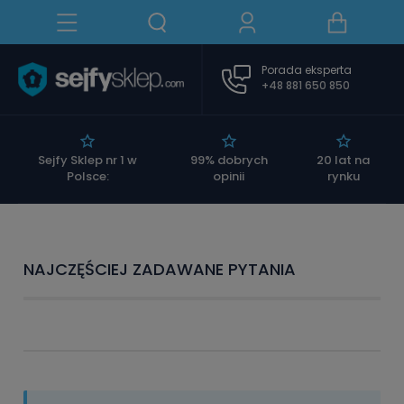
Porada eksperta
+48 881 650 850
|
Sejfy Sklep nr 1 w
99% dobrych
20 lat na
Polsce:
opinii
rynku
NAJCZĘŚCIEJ ZADAWANE PYTANIA