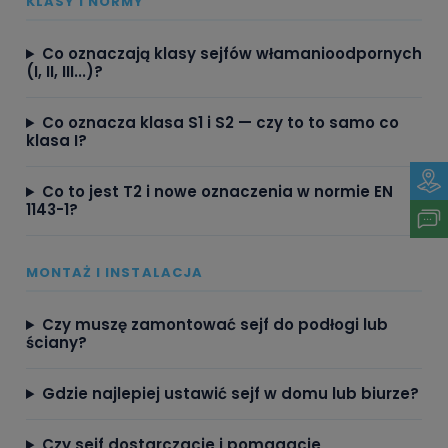
KLASY I NORMY
Co oznaczają klasy sejfów włamanioodpornych
(I, II, III...)?
Co oznacza klasa S1 i S2 — czy to to samo co
klasa I?
Co to jest T2 i nowe oznaczenia w normie EN
1143-1?
MONTAŻ I INSTALACJA
Czy muszę zamontować sejf do podłogi lub
ściany?
Gdzie najlepiej ustawić sejf w domu lub biurze?
Czy sejf dostarczacie i pomagacie