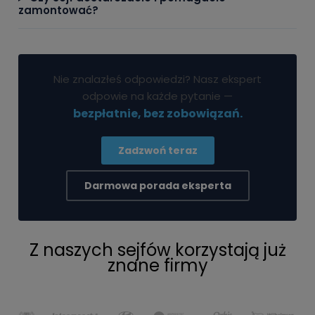
zamontować?
Nie znalazłeś odpowiedzi? Nasz ekspert
odpowie na każde pytanie —
bezpłatnie, bez zobowiązań.
Zadzwoń teraz
Darmowa porada eksperta
Z naszych sejfów korzystają już
znane firmy