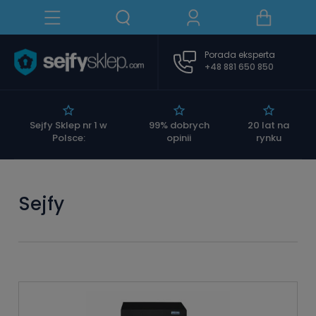
Porada eksperta
+48 881 650 850
|
Sejfy Sklep nr 1 w
99% dobrych
20 lat na
Polsce:
opinii
rynku
Sejfy