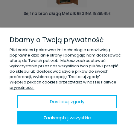
Sejf na broń długą Metalk REGINA 1938545E
20 850,00 zł
Dbamy o Twoją prywatność
Pliki cookies i pokrewne im technologie umożliwiają
poprawne działanie strony i pomagają nam dostosować
ofertę do Twoich potrzeb. Możesz zaakceptować
wykorzystanie przez nas wszystkich tych plików i przejść
Dodaj do koszyka
do sklepu lub dostosować użycie plików do swoich
preferencji, wybierając opcję "Dostosuj zgody".
Więcej o plikach cookies przeczytasz w naszej Polityce
prywatności.
Dostosuj zgody
Zaakceptuj wszystkie