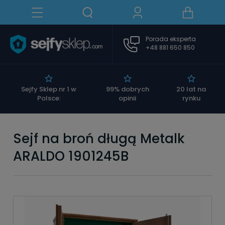
Porada eksperta
+48 881 650 850
|
Sejfy Sklep nr 1 w
99% dobrych
20 lat na
Polsce:
opinii
rynku
Sejf na broń długą Metalk
ARALDO 1901245B