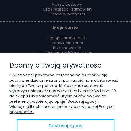
- Koszty dostawy
- Czas realizacji zamówień
- Sposoby płatności
Moje konto
- Twoje zamówienia
- Ustawienia konta
- Przechowalnia
- Ustawienia plików cookies
Dbamy o Twoją prywatność
Reklamacje i zwroty
Pliki cookies i pokrewne im technologie umożliwiają
- Zwroty
poprawne działanie strony i pomagają nam dostosować
- Odstąpienie od umowy
ofertę do Twoich potrzeb. Możesz zaakceptować
- Reklamacje
wykorzystanie przez nas wszystkich tych plików i przejść
do sklepu lub dostosować użycie plików do swoich
O firmie
preferencji, wybierając opcję "Dostosuj zgody".
Więcej o plikach cookies przeczytasz w naszej Polityce
- Kontakt
prywatności.
- Poznaj nas lepiej
- Opinie Trustmate
- Blog
Dostosuj zgody