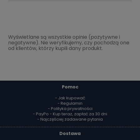
Wyświetlane są wszystkie opinie (pozytywne i
negatywne). Nie weryfikujemy, czy pochodzą one
od klientów, którzy kupili dany produkt.
Pomoc
- Jak kupować
- Regulamin
- Polityka prywatności
- PayPo - Kup teraz, zapłać za 30 dni
- Najczęściej zadawane pytania
Dostawa