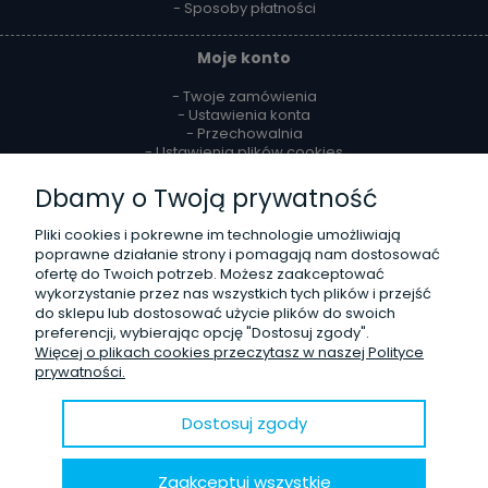
- Sposoby płatności
Moje konto
- Twoje zamówienia
- Ustawienia konta
- Przechowalnia
- Ustawienia plików cookies
Dbamy o Twoją prywatność
Reklamacje i zwroty
Pliki cookies i pokrewne im technologie umożliwiają
- Zwroty
poprawne działanie strony i pomagają nam dostosować
- Odstąpienie od umowy
ofertę do Twoich potrzeb. Możesz zaakceptować
- Reklamacje
wykorzystanie przez nas wszystkich tych plików i przejść
do sklepu lub dostosować użycie plików do swoich
O firmie
preferencji, wybierając opcję "Dostosuj zgody".
Więcej o plikach cookies przeczytasz w naszej Polityce
- Kontakt
prywatności.
- Poznaj nas lepiej
- Opinie Trustmate
- Blog
Dostosuj zgody
© 2020 Sklep internetowy
Shoper.pl
. Wszelkie prawa zastrzeżone.
Zaakceptuj wszystkie