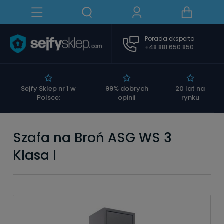
Porada eksperta
+48 881 650 850
|
Sejfy Sklep nr 1 w
99% dobrych
20 lat na
Polsce:
opinii
rynku
Szafa na Broń ASG WS 3
Klasa I