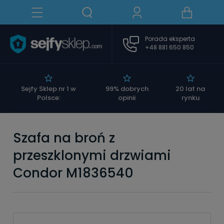
Porada eksperta
+48 881 650 850
|
Sejfy Sklep nr 1 w
99% dobrych
20 lat na
Polsce:
opinii
rynku
Szafa na broń z
przeszklonymi drzwiami
Condor M1836540