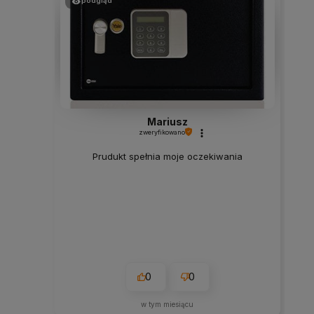
podgląd
Mariusz
zweryfikowano
Prudukt spełnia moje oczekiwania
0
0
w tym miesiącu