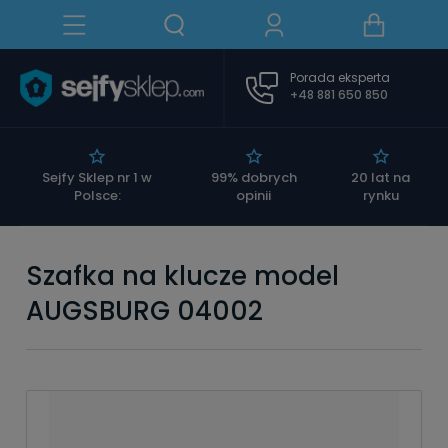
Porada eksperta
+48 881 650 850
|
Sejfy Sklep nr 1 w
99% dobrych
20 lat na
Polsce:
opinii
rynku
Szafka na klucze model
AUGSBURG 04002