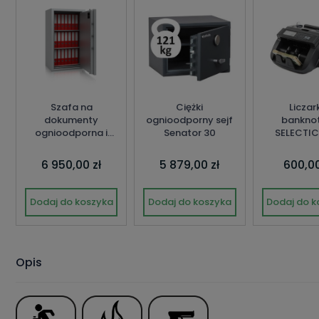
Szafa na
Ciężki
Liczar
dokumenty
ognioodporny sejf
bankno
ognioodporna i
Senator 30
SELECTIC
antywłamaniowa
Dusseldorf-
6 950,00 zł
5 879,00 zł
600,00
Mettmann 39205
Dodaj do koszyka
Dodaj do koszyka
Dodaj do k
Opis