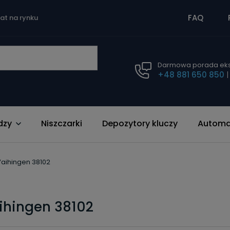
FAQ
lat na rynku
Darmowa porada eks
+48 881 650 850
dzy
Niszczarki
Depozytory kluczy
Automat
Vaihingen 38102
ihingen 38102