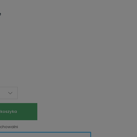
e
 koszyka
echowalni