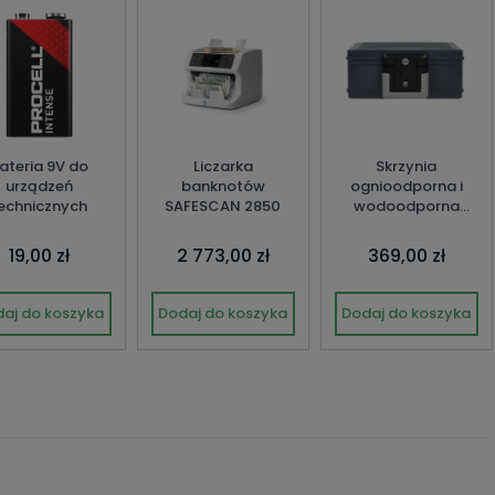
ateria 9V do
Liczarka
Skrzynia
urządzeń
banknotów
ognioodporna i
echnicznych
SAFESCAN 2850
wodoodporna
YFWC/155/KB1
19,00 zł
2 773,00 zł
369,00 zł
aj do koszyka
Dodaj do koszyka
Dodaj do koszyka