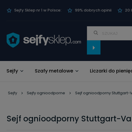
Sejfy Sklep nr 1 w Polsce:
99% dobrych opinii
20 
Sejfy
Szafy metalowe
Liczarki do pienię
Nowości
Sejfy
Sejfy ognioodporne
Sejf ognioodporny Stuttgart-
Sejf ognioodporny Stuttgart-Va