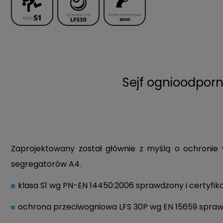
Sejf ognioodporn
Zaprojektowany został głównie z myślą o ochronie
segregatorów A4.
klasa S1 wg PN-EN 14450:2006 sprawdzony i certyfi
ochrona przeciwogniowa LFS 30P wg EN 15659 spraw