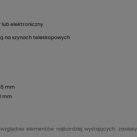
lub elektroniczny
ną na szynach teleskopowych
455 mm
93 mm
uwzględnia elementów najbardziej wystających: zawias