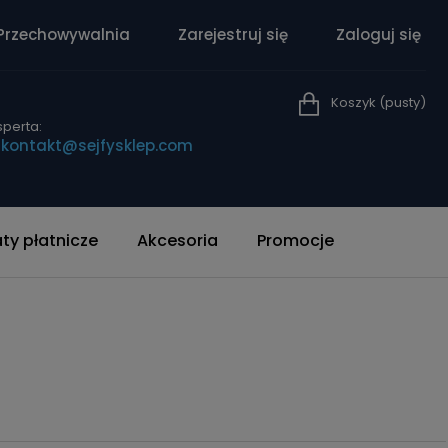
Przechowywalnia
Zarejestruj się
Zaloguj się
Koszyk
(pusty)
perta:
|
kontakt@sejfysklep.com
y płatnicze
Akcesoria
Promocje