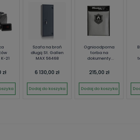
ka
Szafa na broń
Ognioodporna
B
tów
długą St. Gallen
torba na
 K-21
MAX 56468
dokumenty
t
MasterLock
 zł
6 130,00 zł
215,00 zł
oszyka
Dodaj do koszyka
Dodaj do koszyka
Dod