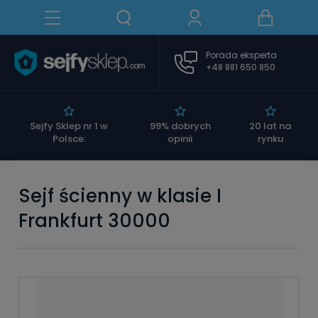
Porada eksperta
+48 881 650 850
|
Sejfy Sklep nr 1 w
99% dobrych
20 lat na
Polsce:
opinii
rynku
Sejf ścienny w klasie I
Frankfurt 30000