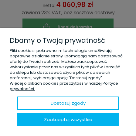
4 060,98 zł
netto:
zawiera 23% VAT, bez kosztów dostawy
Dodaj do koszyka
Dbamy o Twoją prywatność
Pliki cookies i pokrewne im technologie umożliwiają
poprawne działanie strony i pomagają nam dostosować
ofertę do Twoich potrzeb. Możesz zaakceptować
Sejf ścienny w klasie I Frankfurt 30023
wykorzystanie przez nas wszystkich tych plików i przejść
do sklepu lub dostosować użycie plików do swoich
preferencji, wybierając opcję "Dostosuj zgody".
Więcej o plikach cookies przeczytasz w naszej Polityce
prywatności.
Dostosuj zgody
Zaakceptuj wszystkie
5 625,00 zł
brutto:
4 573,17 zł
netto: