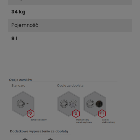
34 kg
Pojemność
9 l