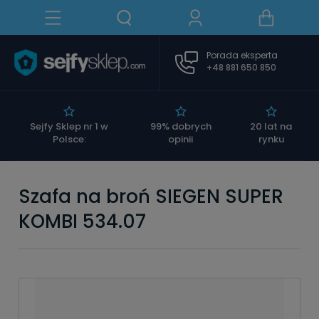
Porada eksperta
+48 881 650 850
|
Sejfy Sklep nr 1 w
99% dobrych
20 lat na
Polsce:
opinii
rynku
Szafa na broń SIEGEN SUPER
KOMBI 534.07