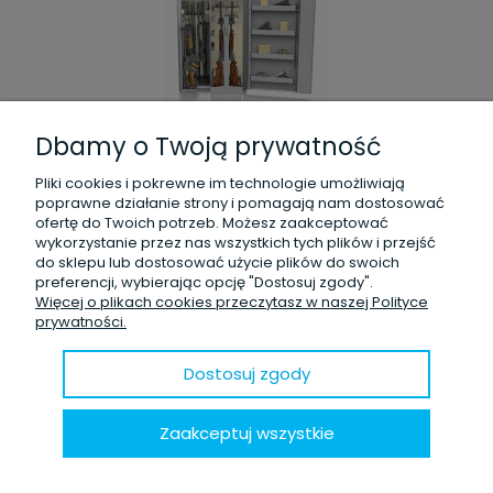
7 635,00 zł
Dbamy o Twoją prywatność
brutto:
6 207,32 zł
netto:
Pliki cookies i pokrewne im technologie umożliwiają
zawiera 23% VAT, bez kosztów dostawy
poprawne działanie strony i pomagają nam dostosować
ofertę do Twoich potrzeb. Możesz zaakceptować
wykorzystanie przez nas wszystkich tych plików i przejść
Dodaj do koszyka
do sklepu lub dostosować użycie plików do swoich
preferencji, wybierając opcję "Dostosuj zgody".
Więcej o plikach cookies przeczytasz w naszej Polityce
prywatności.
Dostosuj zgody
Szafa na broń SIEGEN SUPER KOMBI 533.02
Zaakceptuj wszystkie