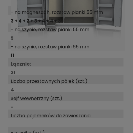
- na magnesach, rozstaw pianki 55 mm
3 + 4 + 2 + 3 + 4 + 4 + 3
- na szynie, rozstaw pianki 55 mm
5
- na szynie, rozstaw pianki 65 mm
11
Łącznie:
31
Liczba przestawnych półek (szt.)
4
Sejf wewnętrzny (szt.)
-
Liczba pojemników do zawieszania:
- w sejfie (szt.)