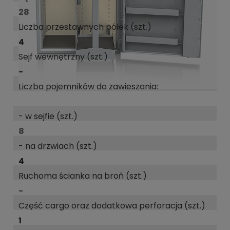
28
Liczba przestawnych półek (szt.)
4
Sejf wewnętrzny (szt.)
-
Liczba pojemników do zawieszania:
- w sejfie (szt.)
8
- na drzwiach (szt.)
4
Ruchoma ścianka na broń (szt.)
-
Część cargo oraz dodatkowa perforacja (szt.)
1