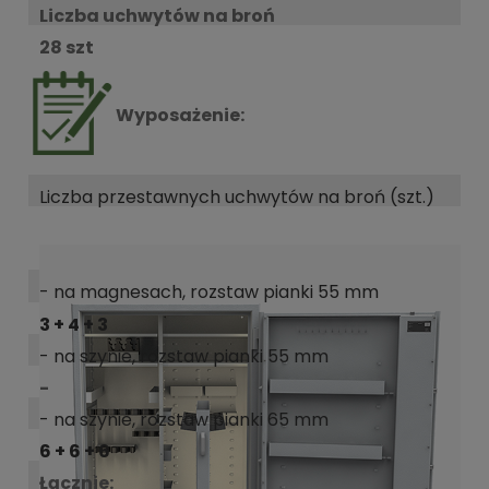
Liczba uchwytów na broń
28 szt
Wyposażenie:
Liczba przestawnych uchwytów na broń (szt.)
- na magnesach, rozstaw pianki 55 mm
3 + 4 + 3
- na szynie, rozstaw pianki 55 mm
-
- na szynie, rozstaw pianki 65 mm
6 + 6 + 6
Łącznie: