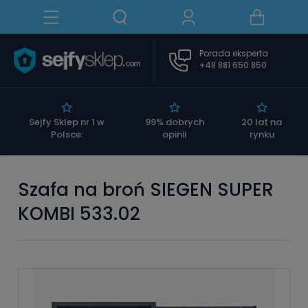
Porada eksperta
+48 881 650 850
|
Sejfy Sklep nr 1 w
99% dobrych
20 lat na
Polsce:
opinii
rynku
Szafa na broń SIEGEN SUPER
KOMBI 533.02