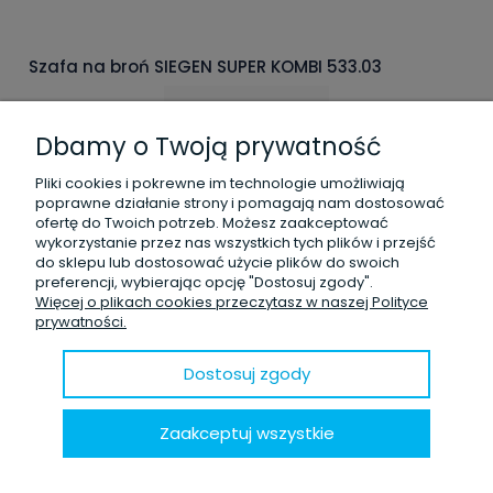
Szafa na broń SIEGEN SUPER KOMBI 533.03
Dbamy o Twoją prywatność
Pliki cookies i pokrewne im technologie umożliwiają
poprawne działanie strony i pomagają nam dostosować
ofertę do Twoich potrzeb. Możesz zaakceptować
wykorzystanie przez nas wszystkich tych plików i przejść
do sklepu lub dostosować użycie plików do swoich
6 467,00 zł
brutto:
preferencji, wybierając opcję "Dostosuj zgody".
5 257,72 zł
Więcej o plikach cookies przeczytasz w naszej Polityce
netto:
prywatności.
zawiera 23% VAT, bez kosztów dostawy
Dostosuj zgody
Dodaj do koszyka
Zaakceptuj wszystkie