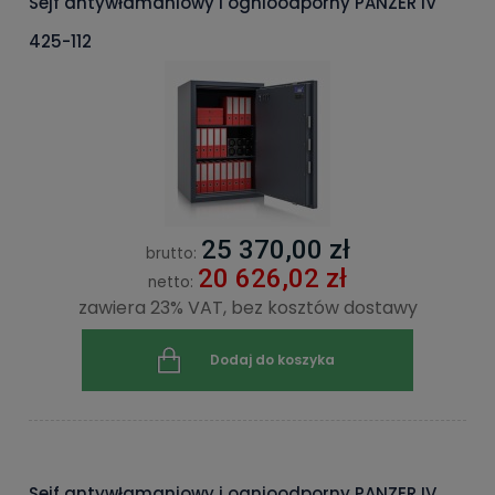
Sejf antywłamaniowy i ognioodporny PANZER IV
425-112
25 370,00 zł
brutto:
20 626,02 zł
netto:
zawiera 23% VAT, bez kosztów dostawy
Dodaj do koszyka
Sejf antywłamaniowy i ognioodporny PANZER IV