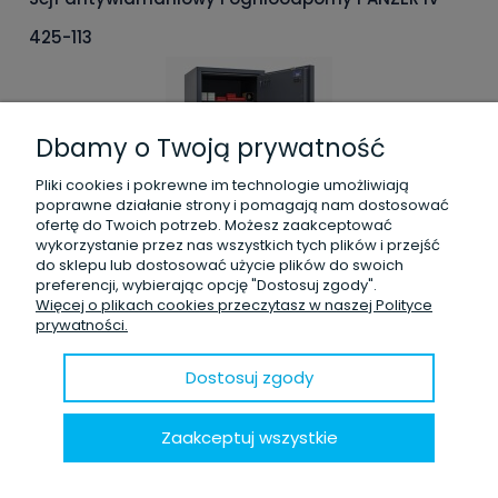
425-113
Dbamy o Twoją prywatność
Pliki cookies i pokrewne im technologie umożliwiają
poprawne działanie strony i pomagają nam dostosować
ofertę do Twoich potrzeb. Możesz zaakceptować
27 330,00 zł
wykorzystanie przez nas wszystkich tych plików i przejść
brutto:
do sklepu lub dostosować użycie plików do swoich
22 219,51 zł
netto:
preferencji, wybierając opcję "Dostosuj zgody".
zawiera 23% VAT, bez kosztów dostawy
Więcej o plikach cookies przeczytasz w naszej Polityce
prywatności.
Dodaj do koszyka
Dostosuj zgody
Zaakceptuj wszystkie