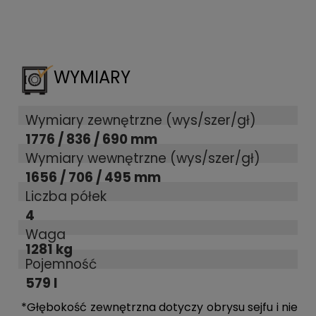
WYMIARY
Wymiary zewnętrzne (wys/szer/gł)
1776 / 836 / 690 mm
Wymiary wewnętrzne (wys/szer/gł)
1656 / 706 / 495 mm
Liczba półek
4
Waga
1281 kg
Pojemność
579 l
*Głębokość zewnętrzna dotyczy obrysu sejfu i nie