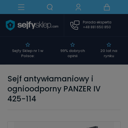
Porada eksperta
+48 881 650 850
|
Sejfy Sklep nr 1 w
99% dobrych
20 lat na
Polsce:
opinii
rynku
Sejf antywłamaniowy i
ognioodporny PANZER IV
425-114