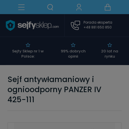
Porada eksperta
+48 881 650 850
|
Sejfy Sklep nr 1 w
99% dobrych
20 lat na
Polsce:
opinii
rynku
Sejf antywłamaniowy i
ognioodporny PANZER IV
425-111