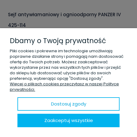
Sejf antywłamaniowy i ognioodporny PANZER IV
425-114
Dbamy o Twoją prywatność
Pliki cookies i pokrewne im technologie umożliwiają
poprawne działanie strony i pomagają nam dostosować
ofertę do Twoich potrzeb. Możesz zaakceptować
wykorzystanie przez nas wszystkich tych plików i przejść
do sklepu lub dostosować użycie plików do swoich
preferencji, wybierając opcję "Dostosuj zgody".
30 900,00 zł
Więcej o plikach cookies przeczytasz w naszej Polityce
brutto:
prywatności.
25 121,95 zł
netto:
zawiera 23% VAT, bez kosztów dostawy
Dostosuj zgody
Dodaj do koszyka
Zaakceptuj wszystkie