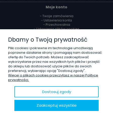
Moje konto
- Twoje zamówienia
- Ustawienia konta
- Przechowalnia
- Ustawienia plików cookies
Dbamy o Twoją prywatność
Reklamacje i zwroty
Pliki cookies i pokrewne im technologie umożliwiają
- Zwroty
poprawne działanie strony i pomagają nam dostosować
- Odstąpienie od umowy
ofertę do Twoich potrzeb. Możesz zaakceptować
- Reklamacje
wykorzystanie przez nas wszystkich tych plików i przejść
do sklepu lub dostosować użycie plików do swoich
O firmie
preferencji, wybierając opcję "Dostosuj zgody".
Więcej o plikach cookies przeczytasz w naszej Polityce
- Kontakt
prywatności.
- Poznaj nas lepiej
- Opinie Trustmate
- Blog
Dostosuj zgody
© 2020 Sklep internetowy
Shoper.pl
. Wszelkie prawa zastrzeżone.
Zaakceptuj wszystkie