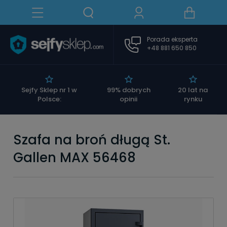
Porada eksperta
+48 881 650 850
|
Sejfy Sklep nr 1 w
99% dobrych
20 lat na
Polsce:
opinii
rynku
Szafa na broń długą St.
Gallen MAX 56468