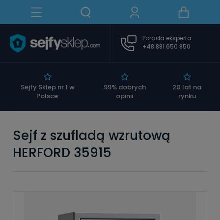
Porada eksperta
+48 881 650 850
|
Sejfy Sklep nr 1 w
99% dobrych
20 lat na
Polsce:
opinii
rynku
Sejf z szufladą wzrutową
HERFORD 35915