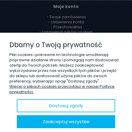
Moje konto
- Twoje zamówienia
- Ustawienia konta
- Przechowalnia
- Ustawienia plików cookies
Dbamy o Twoją prywatność
Reklamacje i zwroty
Pliki cookies i pokrewne im technologie umożliwiają
- Zwroty
poprawne działanie strony i pomagają nam dostosować
- Odstąpienie od umowy
ofertę do Twoich potrzeb. Możesz zaakceptować
- Reklamacje
wykorzystanie przez nas wszystkich tych plików i przejść
do sklepu lub dostosować użycie plików do swoich
O firmie
preferencji, wybierając opcję "Dostosuj zgody".
Więcej o plikach cookies przeczytasz w naszej Polityce
- Kontakt
prywatności.
- Poznaj nas lepiej
- Opinie Trustmate
- Blog
Dostosuj zgody
© 2020 Sklep internetowy
Shoper.pl
. Wszelkie prawa zastrzeżone.
Zaakceptuj wszystkie