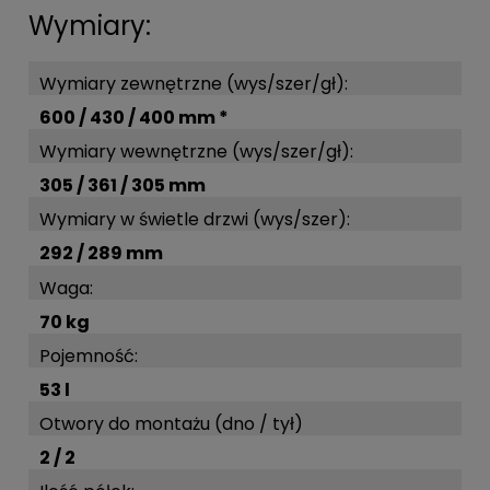
Wymiary:
Wymiary zewnętrzne (wys/szer/gł):
600 / 430 / 400 mm *
Wymiary wewnętrzne (wys/szer/gł):
305 / 361 / 305 mm
Wymiary w świetle drzwi (wys/szer):
292 / 289 mm
Waga:
70 kg
Pojemność:
53 l
Otwory do montażu (dno / tył)
2 / 2