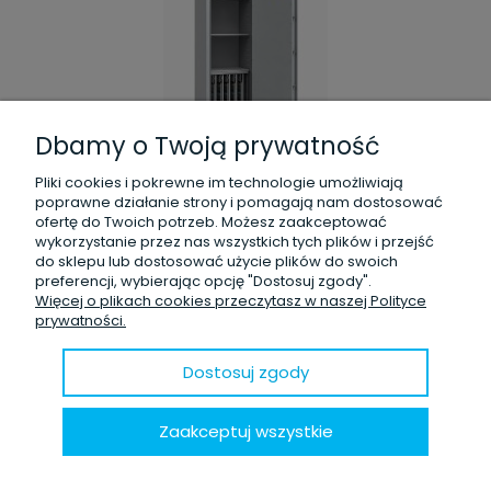
Dbamy o Twoją prywatność
7 320,00 zł
brutto:
5 951,22 zł
Pliki cookies i pokrewne im technologie umożliwiają
netto:
poprawne działanie strony i pomagają nam dostosować
zawiera 23% VAT, bez kosztów dostawy
ofertę do Twoich potrzeb. Możesz zaakceptować
wykorzystanie przez nas wszystkich tych plików i przejść
do sklepu lub dostosować użycie plików do swoich
Dodaj do koszyka
preferencji, wybierając opcję "Dostosuj zgody".
Więcej o plikach cookies przeczytasz w naszej Polityce
prywatności.
Dostosuj zgody
Sejf na klucze PANZER 427 na 560 kluczy i
Zaakceptuj wszystkie
dokumenty - I klasa odporności (ECB-S)