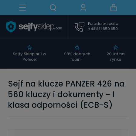
Porada eksperta
+48 881 650 850
|
Sejfy Sklep nr 1 w
99% dobrych
20 lat na
Polsce:
opinii
rynku
Sejf na klucze PANZER 426 na
560 kluczy i dokumenty - I
klasa odporności (ECB-S)