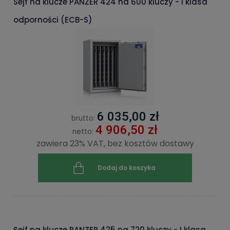
Sejf na klucze PANZER 424 na 600 kluczy - I klasa
odporności (ECB-S)
6 035,00 zł
brutto:
4 906,50 zł
netto:
zawiera 23% VAT, bez kosztów dostawy
Dodaj do koszyka
Sejf na klucze PANZER 425 na 720 kluczy - I klasa