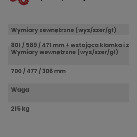
Wymiary zewnętrzne (wys/szer/gł)
801 / 589 / 471 mm + wstająca klamka i za
Wymiary wewnętrzne (wys/szer/gł)
700 / 477 / 306 mm
Waga
215 kg