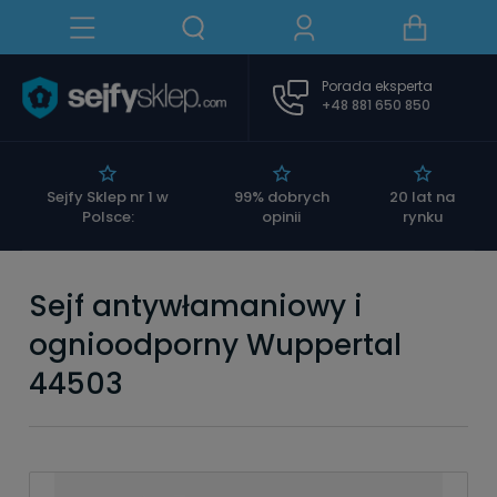
Porada eksperta
+48 881 650 850
|
Sejfy Sklep nr 1 w
99% dobrych
20 lat na
Polsce:
opinii
rynku
Sejf antywłamaniowy i
ognioodporny Wuppertal
44503