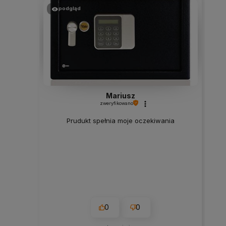
podgląd
Mariusz
zweryfikowano
Prudukt spełnia moje oczekiwania
0
0