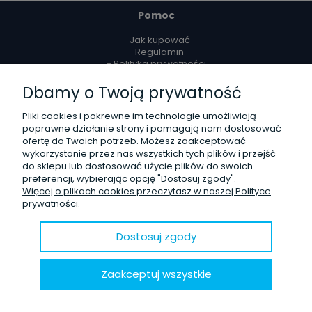
Pomoc
- Jak kupować
- Regulamin
- Polityka prywatności
- PayPo - Kup teraz, zapłać za 30 dni
- Najczęściej zadawane pytania
Dbamy o Twoją prywatność
Pliki cookies i pokrewne im technologie umożliwiają
Dostawa
poprawne działanie strony i pomagają nam dostosować
ofertę do Twoich potrzeb. Możesz zaakceptować
- Koszty dostawy
wykorzystanie przez nas wszystkich tych plików i przejść
- Czas realizacji zamówień
do sklepu lub dostosować użycie plików do swoich
- Sposoby płatności
preferencji, wybierając opcję "Dostosuj zgody".
Więcej o plikach cookies przeczytasz w naszej Polityce
Moje konto
prywatności.
- Twoje zamówienia
- Ustawienia konta
Dostosuj zgody
- Przechowalnia
- Ustawienia plików cookies
Zaakceptuj wszystkie
Reklamacje i zwroty