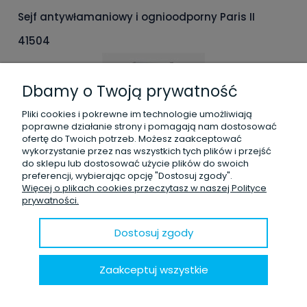
Sejf antywłamaniowy i ognioodporny Paris II
41504
Dbamy o Twoją prywatność
Pliki cookies i pokrewne im technologie umożliwiają
poprawne działanie strony i pomagają nam dostosować
ofertę do Twoich potrzeb. Możesz zaakceptować
wykorzystanie przez nas wszystkich tych plików i przejść
do sklepu lub dostosować użycie plików do swoich
11 700,00 zł
brutto:
preferencji, wybierając opcję "Dostosuj zgody".
9 512,20 zł
Więcej o plikach cookies przeczytasz w naszej Polityce
netto:
prywatności.
zawiera 23% VAT, bez kosztów dostawy
Dostosuj zgody
Dodaj do koszyka
Zaakceptuj wszystkie