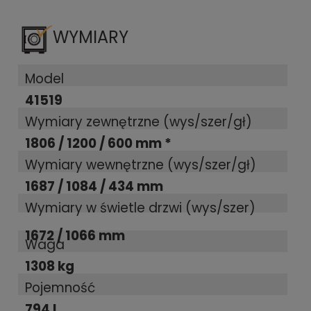
WYMIARY
Model
41519
Wymiary zewnętrzne (wys/szer/gł)
1806 / 1200 / 600 mm *
Wymiary wewnętrzne (wys/szer/gł)
1687 / 1084 / 434 mm
Wymiary w świetle drzwi (wys/szer)
1672 / 1066 mm
Waga
1308 kg
Pojemność
794 l