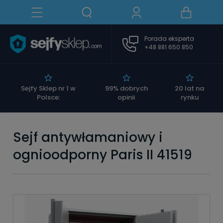
Porada eksperta
+48 881 650 850
|
Sejfy Sklep nr 1 w
99% dobrych
20 lat na
Polsce:
opinii
rynku
Sejf antywłamaniowy i
ognioodporny Paris II 41519