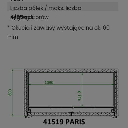
Liczba półek / maks. liczba
4/65 szt.
segregatorów
* Okucia i zawiasy wystające na ok. 60
mm