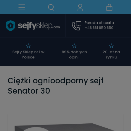
Porada eksperta
+48 881 650 850
|
Sejfy Sklep nr 1 w
99% dobrych
20 lat na
Polsce:
opinii
rynku
Ciężki ognioodporny sejf
Senator 30