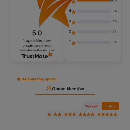
5
100%
4
0%
3
0%
5.0
2
0%
1
opinii klientów
1
0%
z całego okresu
zebranych i zweryfikowanych przez
Jak zbieramy opinie?
Opinie klientów
Wyczyść
Szukaj