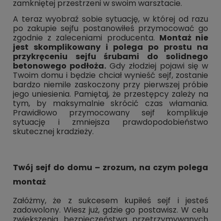
zamkniętej przestrzeni w swoim warsztacie.
A teraz wyobraź sobie sytuację, w której od razu
po zakupie sejfu postanowiłeś przymocować go
zgodnie z zaleceniami producenta.
Montaż nie
jest skomplikowany i polega po prostu na
przykręceniu sejfu śrubami do solidnego
betonowego podłoża.
Gdy złodziej pojawi się w
Twoim domu i będzie chciał wynieść sejf, zostanie
bardzo niemile zaskoczony przy pierwszej próbie
jego uniesienia. Pamiętaj, że przestępcy zależy na
tym, by maksymalnie skrócić czas włamania.
Prawidłowo przymocowany sejf komplikuje
sytuację i zmniejsza prawdopodobieństwo
skutecznej kradzieży.
Twój sejf do domu – zrozum, na czym polega
montaż
Załóżmy, że z sukcesem kupiłeś sejf i jesteś
zadowolony. Wiesz już, gdzie go postawisz. W celu
zwiększenia bezpieczeństwa przetrzymywanych