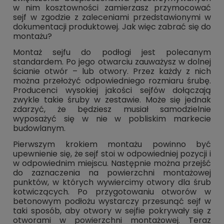
w nim kosztowności zamierzasz przymocować
sejf w zgodzie z zaleceniami przedstawionymi w
dokumentacji produktowej. Jak więc zabrać się do
montażu?
Montaż sejfu do podłogi jest polecanym
standardem. Po jego otwarciu zauważysz w dolnej
ścianie otwór – lub otwory. Przez każdy z nich
można przełożyć odpowiedniego rozmiaru śrubę.
Producenci wysokiej jakości sejfów dołączają
zwykle takie śruby w zestawie. Może się jednak
zdarzyć, że będziesz musiał samodzielnie
wyposażyć się w nie w pobliskim markecie
budowlanym.
Pierwszym krokiem montażu powinno być
upewnienie się, że sejf stoi w odpowiedniej pozycji i
w odpowiednim miejscu. Następnie można przejść
do zaznaczenia na powierzchni montażowej
punktów, w których wywiercimy otwory dla śrub
kotwiczących. Po przygotowaniu otworów w
betonowym podłożu wystarczy przesunąć sejf w
taki sposób, aby otwory w sejfie pokrywały się z
otworami w powierzchni montażowej. Teraz