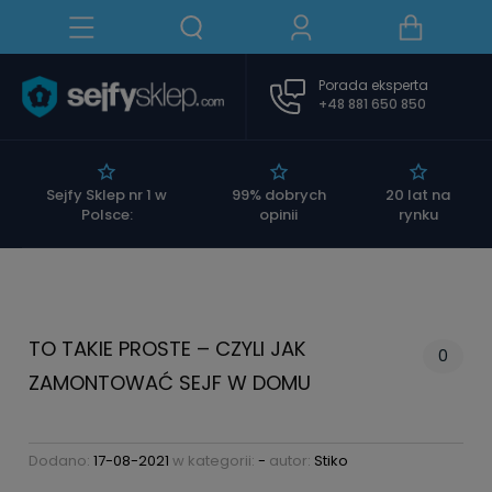
Porada eksperta
+48 881 650 850
|
Sejfy Sklep nr 1 w
99% dobrych
20 lat na
Polsce:
opinii
rynku
TO TAKIE PROSTE – CZYLI JAK
0
ZAMONTOWAĆ SEJF W DOMU
Dodano:
17-08-2021
w kategorii:
-
autor:
Stiko