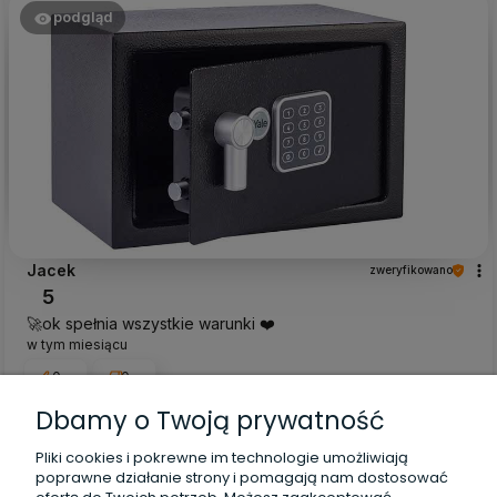
podgląd
Jacek
zweryfikowano
5
🚀ok spełnia wszystkie warunki ❤️
w tym miesiącu
0
0
Dbamy o Twoją prywatność
Tomasz
zweryfikowano
Pliki cookies i pokrewne im technologie umożliwiają
5
poprawne działanie strony i pomagają nam dostosować