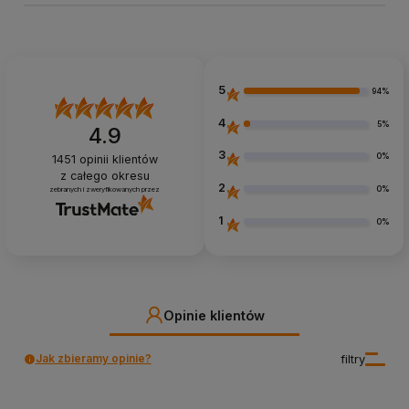
5
94%
4
5%
4.9
3
0%
1451
opinii klientów
z całego okresu
2
0%
zebranych i zweryfikowanych przez
1
0%
Opinie klientów
Jak zbieramy opinie?
filtry