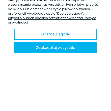
ofertę do Twoich potrzeb. Możesz zaakceptować
Nie mam jakichkolwiek uwag do opakowania. Po prostu
wykorzystanie przez nas wszystkich tych plików i przejść
świetnie. Zamówiony towar dotarł bardzo szybko.
do sklepu lub dostosować użycie plików do swoich
w tym miesiącu
preferencji, wybierając opcję "Dostosuj zgody".
Więcej o plikach cookies przeczytasz w naszej Polityce
0
0
prywatności.
Dostosuj zgody
podgląd
Zaakceptuj wszystkie
Mariusz
zweryfikowano
5
Prudukt spełnia moje oczekiwania