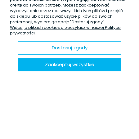
ofertę do Twoich potrzeb. Możesz zaakceptować
5
wykorzystanie przez nas wszystkich tych plików i przejść
🚀ok spełnia wszystkie warunki ❤️
do sklepu lub dostosować użycie plików do swoich
w tym miesiącu
preferencji, wybierając opcję "Dostosuj zgody".
Więcej o plikach cookies przeczytasz w naszej Polityce
0
0
prywatności.
Dostosuj zgody
Tomasz
zweryfikowano
5
Nie mam jakichkolwiek uwag do opakowania. Po prostu
Zaakceptuj wszystkie
świetnie. Zamówiony towar dotarł bardzo szybko.
w tym miesiącu
0
0
podgląd