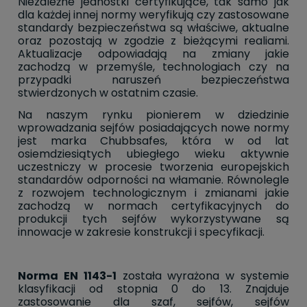
Niezależne jednostki certyfikujące, tak samo jak
dla każdej innej normy weryfikują czy zastosowane
standardy bezpieczeństwa są właściwe, aktualne
oraz pozostają w zgodzie z bieżącymi realiami.
Aktualizacje odpowiadają na zmiany jakie
zachodzą w przemyśle, technologiach czy na
przypadki naruszeń bezpieczeństwa
stwierdzonych w ostatnim czasie.
Na naszym rynku pionierem w dziedzinie
wprowadzania sejfów posiadających nowe normy
jest marka Chubbsafes, która w od lat
osiemdziesiątych ubiegłego wieku aktywnie
uczestniczy w procesie tworzenia europejskich
standardów odporności na włamanie. Równolegle
z rozwojem technologicznym i zmianami jakie
zachodzą w normach certyfikacyjnych do
produkcji tych sejfów wykorzystywane są
innowacje w zakresie konstrukcji i specyfikacji.
Norma EN 1143-1
została wyrażona w systemie
klasyfikacji od stopnia 0 do 13. Znajduje
zastosowanie dla szaf, sejfów, sejfów