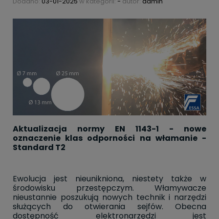
Dodano:
03-01-2025
w kategorii:
-
autor:
admin
Aktualizacja normy EN 1143-1 - nowe
oznaczenie klas odporności na włamanie -
Standard T2
Ewolucja jest nieunikniona, niestety także w
środowisku przestępczym. Włamywacze
nieustannie poszukują nowych technik i narzędzi
służących do otwierania sejfów. Obecna
dostępność elektronarzędzi jest