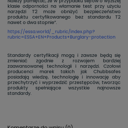
Należy pamiętać, że w przypadku sejfów o wyższej
klasie odporności na włamanie test przy użyciu
narzędzi T2 może obniżyć bezpieczeństwo
produktu certyfikowanego bez standardu T2
nawet o dwa stopnie”.
https://essa.world/_rubric/index.php?
rubric=ESSA+EN+Products+Burglary-protection
Standardy certyfikacji mogą i zawsze będą się
zmieniać zgodnie z rozwojem bardziej
zaawansowanej technologii i narzędzi. Czołowi
producenci marek takich jak Chubbsafes
posiadają wiedzę, technologię i innowację aby
przechytrzyć i wyprzedzić przestępców, tworząc
produkty spełniające wszystkie najnowsze
standardy.
Komentarze do wpisu (0)