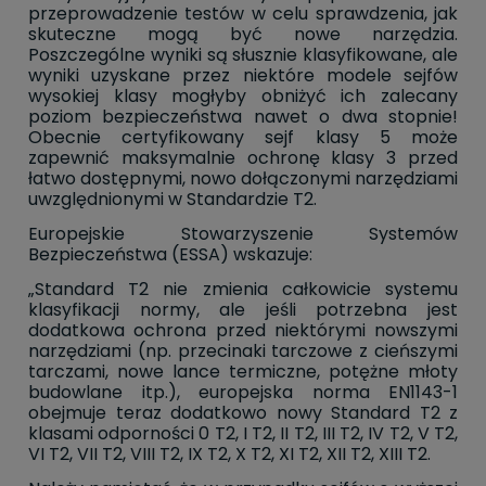
przeprowadzenie testów w celu sprawdzenia, jak
skuteczne mogą być nowe narzędzia.
Poszczególne wyniki są słusznie klasyfikowane, ale
wyniki uzyskane przez niektóre modele sejfów
wysokiej klasy mogłyby obniżyć ich zalecany
poziom bezpieczeństwa nawet o dwa stopnie!
Obecnie certyfikowany sejf klasy 5 może
zapewnić maksymalnie ochronę klasy 3 przed
łatwo dostępnymi, nowo dołączonymi narzędziami
uwzględnionymi w Standardzie T2.
Europejskie Stowarzyszenie Systemów
Bezpieczeństwa (ESSA) wskazuje:
„Standard T2 nie zmienia całkowicie systemu
klasyfikacji normy, ale jeśli potrzebna jest
dodatkowa ochrona przed niektórymi nowszymi
narzędziami (np. przecinaki tarczowe z cieńszymi
tarczami, nowe lance termiczne, potężne młoty
budowlane itp.), europejska norma EN1143-1
obejmuje teraz dodatkowo nowy Standard T2 z
klasami odporności 0 T2, I T2, II T2, III T2, IV T2, V T2,
VI T2, VII T2, VIII T2, IX T2, X T2, XI T2, XII T2, XIII T2.