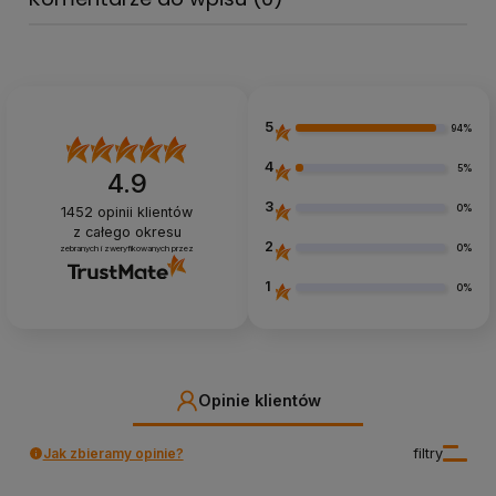
5
94%
4
5%
4.9
3
0%
1452
opinii klientów
z całego okresu
2
0%
zebranych i zweryfikowanych przez
1
0%
Opinie klientów
Jak zbieramy opinie?
filtry