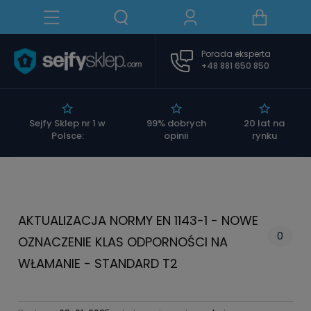
Porada eksperta
+48 881 650 850
|
Sejfy Sklep nr 1 w
99% dobrych
20 lat na
Polsce:
opinii
rynku
AKTUALIZACJA NORMY EN 1143-1 - NOWE
0
OZNACZENIE KLAS ODPORNOŚCI NA
WŁAMANIE - STANDARD T2