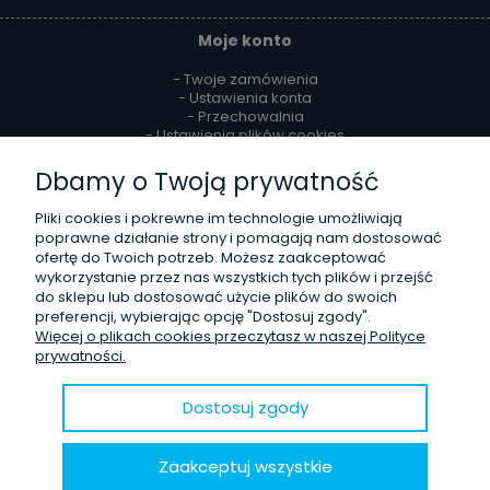
Moje konto
- Twoje zamówienia
- Ustawienia konta
- Przechowalnia
- Ustawienia plików cookies
Dbamy o Twoją prywatność
Reklamacje i zwroty
Pliki cookies i pokrewne im technologie umożliwiają
- Zwroty
poprawne działanie strony i pomagają nam dostosować
- Odstąpienie od umowy
ofertę do Twoich potrzeb. Możesz zaakceptować
- Reklamacje
wykorzystanie przez nas wszystkich tych plików i przejść
do sklepu lub dostosować użycie plików do swoich
O firmie
preferencji, wybierając opcję "Dostosuj zgody".
Więcej o plikach cookies przeczytasz w naszej Polityce
- Kontakt
prywatności.
- Poznaj nas lepiej
- Opinie Trustmate
- Blog
Dostosuj zgody
© 2020 Sklep internetowy
Shoper.pl
. Wszelkie prawa zastrzeżone.
Zaakceptuj wszystkie