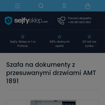
Porada eksperta
+48 881 650 850
|
Sejfy Sklep nr 1 w
99% dobrych
20 lat na
Polsce:
opinii
rynku
Szafa na dokumenty z
przesuwanymi drzwiami AMT
1891