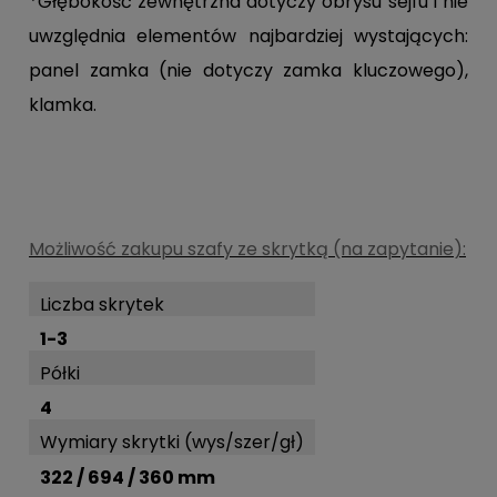
*Głębokość zewnętrzna dotyczy obrysu sejfu i nie
uwzględnia elementów najbardziej wystających:
panel zamka (nie dotyczy zamka kluczowego),
klamka.
Możliwość zakupu szafy ze skrytką (na zapytanie
):
Liczba skrytek
1-3
Półki
4
Wymiary skrytki (wys/szer/gł)
322 / 694 / 360 mm