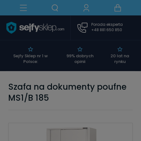
Porada eksperta
+48 881 650 850
|
Sejfy Sklep nr 1 w
99% dobrych
20 lat na
Polsce:
opinii
rynku
Szafa na dokumenty poufne
MS1/B 185