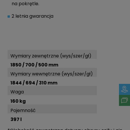
na pokrętle.
2 letnia gwarancja
Wymiary zewnętrzne (wys/szer/gł)
1850 / 700 / 500 mm
Wymiary wewnętrzne (wys/szer/gł)
1844 / 694 / 310 mm
Waga
160 kg
Pojemność
397 l