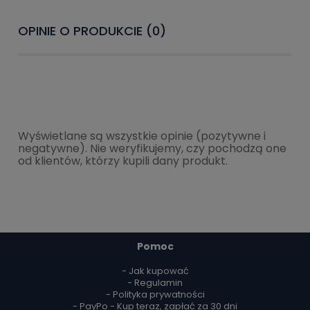
OPINIE O PRODUKCIE (0)
Wyświetlane są wszystkie opinie (pozytywne i
negatywne). Nie weryfikujemy, czy pochodzą one
od klientów, którzy kupili dany produkt.
Pomoc
- Jak kupować
- Regulamin
- Polityka prywatności
- PayPo - Kup teraz, zapłać za 30 dni