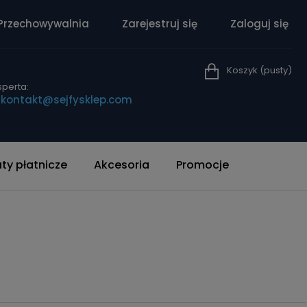
Przechowywalnia
Zarejestruj się
Zaloguj się
Koszyk
(pusty)
perta:
|
kontakt@sejfysklep.com
y płatnicze
Akcesoria
Promocje