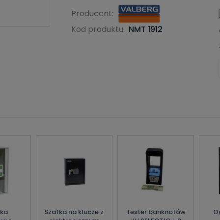
Producent:
Kod produktu:
NMT 1912
zka
Szafka na klucze z
Tester banknotów
O