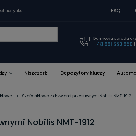
FAQ
lat na rynku
Darmowa porada eks
+48 881 650 850
dzy
Niszczarki
Depozytory kluczy
Automat
aktowe
Szafa aktowa z drzwiami przesuwnymi Nobilis NMT-1912
wnymi Nobilis NMT-1912