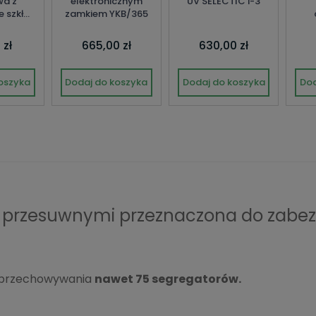
wa z
elektronicznym
UV SELECTIC i-3
e szkła
zamkiem YKB/365
S
 zł
665,00 zł
630,00 zł
oszyka
Dodaj do koszyka
Dodaj do koszyka
Dod
mi przesuwnymi przeznaczona do zabez
o przechowywania
nawet 75 segregatorów.