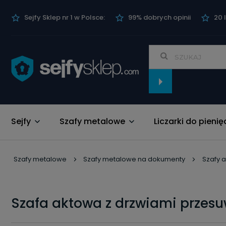
Sejfy Sklep nr 1 w Polsce:
99% dobrych opinii
20 
Sejfy
Szafy metalowe
Liczarki do pienię
Nowości
Szafy metalowe
Szafy metalowe na dokumenty
Szafy 
Szafa aktowa z drzwiami przesu