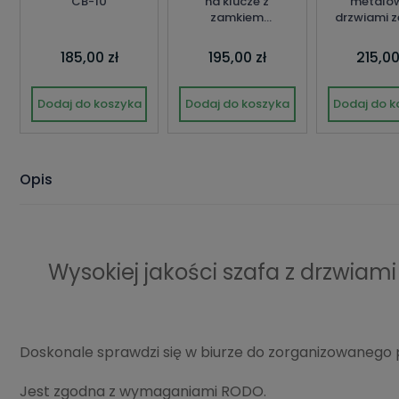
CB-10
na klucze z
metalo
zamkiem
drzwiami z
szyfrowym
AP1/
185,00 zł
195,00 zł
215,00
Dodaj do koszyka
Dodaj do koszyka
Dodaj do k
Opis
Wysokiej jakości szafa z drzwia
Doskonale sprawdzi się w biurze do zorganizowaneg
Jest zgodna z wymaganiami RODO.