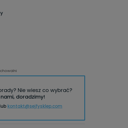
ny
echowalni
porady?
Nie wiesz co wybrać?
z nami, doradzimy!
lub
kontakt@sejfysklep.com