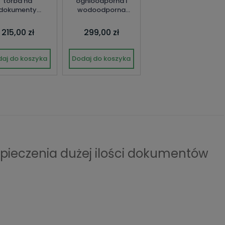
torba na
ognioodporna i
dokumenty
wodoodporna
MasterLock
YFWC/154/KB1
215,00 zł
299,00 zł
aj do koszyka
Dodaj do koszyka
pieczenia dużej ilości dokumentów