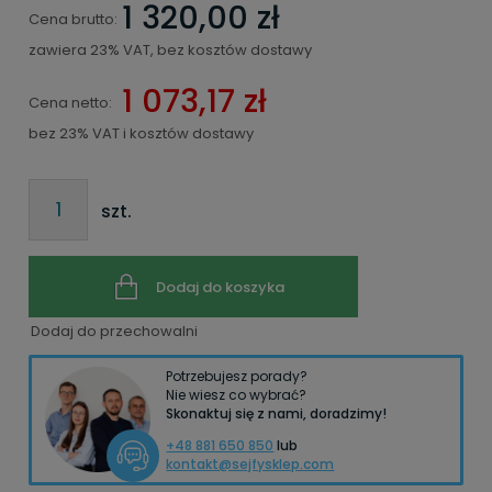
1 320,00 zł
Cena brutto:
zawiera 23% VAT, bez kosztów dostawy
1 073,17 zł
Cena netto:
bez 23% VAT i kosztów dostawy
szt.
Dodaj do koszyka
Dodaj do przechowalni
Potrzebujesz porady?
Nie wiesz co wybrać?
Skonaktuj się z nami, doradzimy!
+48 881 650 850
lub
kontakt@sejfysklep.com