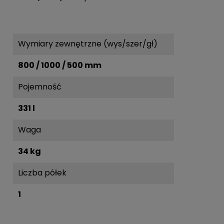
Wymiary zewnętrzne (wys/szer/gł)
800 / 1000 / 500 mm
Pojemność
331 l
Waga
34 kg
Liczba półek
1