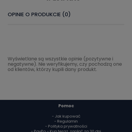
OPINIE O PRODUKCIE (0)
Wyświetlane są wszystkie opinie (pozytywne i
negatywne). Nie weryfikujemy, czy pochodzą one
od klientów, którzy kupili dany produkt.
Pomoc
- Jak kupować
- Regulamin
- Polityka prywatności
- PayPo - Kup teraz, zapłać za 30 dni