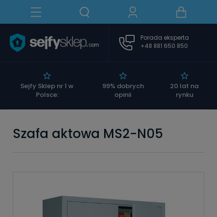
Porada eksperta
+48 881 650 850
|
Sejfy Sklep nr 1 w
99% dobrych
20 lat na
Polsce:
opinii
rynku
Szafa aktowa MS2-N05