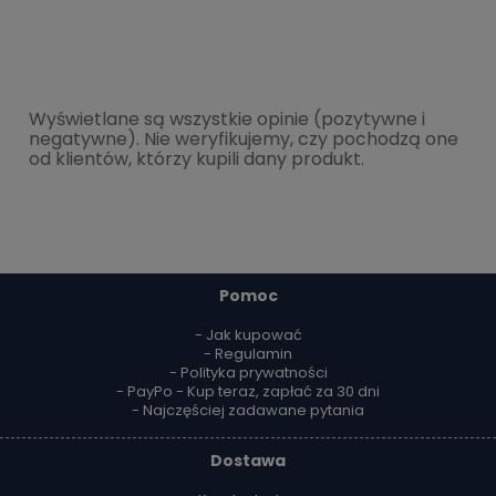
Wyświetlane są wszystkie opinie (pozytywne i
negatywne). Nie weryfikujemy, czy pochodzą one
od klientów, którzy kupili dany produkt.
Pomoc
- Jak kupować
- Regulamin
- Polityka prywatności
- PayPo - Kup teraz, zapłać za 30 dni
- Najczęściej zadawane pytania
Dostawa