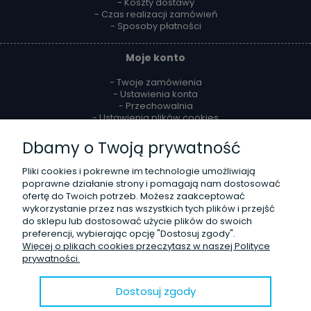
- Koszty dostawy
- Czas realizacji zamówień
- Sposoby płatności
Moje konto
- Twoje zamówienia
- Ustawienia konta
- Przechowalnia
- Ustawienia plików cookies
Dbamy o Twoją prywatność
Reklamacje i zwroty
Pliki cookies i pokrewne im technologie umożliwiają
- Zwroty
poprawne działanie strony i pomagają nam dostosować
- Odstąpienie od umowy
ofertę do Twoich potrzeb. Możesz zaakceptować
- Reklamacje
wykorzystanie przez nas wszystkich tych plików i przejść
do sklepu lub dostosować użycie plików do swoich
O firmie
preferencji, wybierając opcję "Dostosuj zgody".
Więcej o plikach cookies przeczytasz w naszej Polityce
- Kontakt
prywatności.
- Poznaj nas lepiej
- Opinie Trustmate
- Blog
Dostosuj zgody