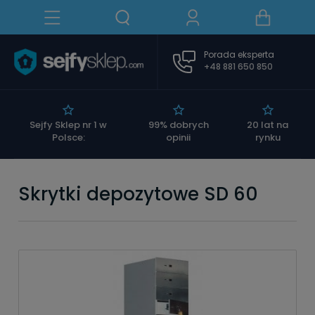
Porada eksperta
+48 881 650 850
|
Sejfy Sklep nr 1 w
99% dobrych
20 lat na
Polsce:
opinii
rynku
Skrytki depozytowe SD 60