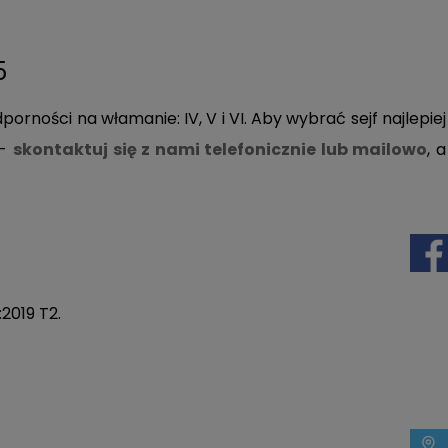
5
dporności na włamanie: IV,
V i VI. Aby wybrać sejf najlepiej
i-
skontaktuj się z nami telefonicznie lub mailowo
, a
2019 T2.