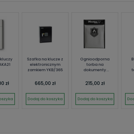
kluczy
Szafka na klucze z
Ognioodporna
B
AKA21
elektronicznym
torba na
zamkiem YKB/365
dokumenty
t
MasterLock
0 zł
665,00 zł
215,00 zł
oszyka
Dodaj do koszyka
Dodaj do koszyka
Dod