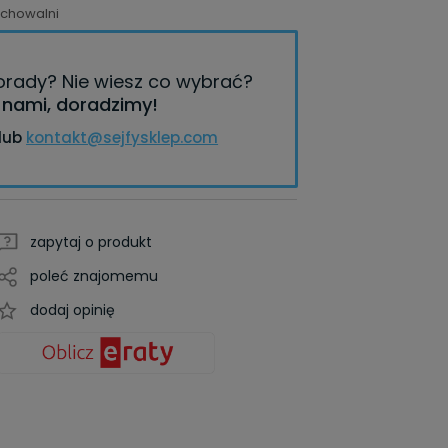
echowalni
porady?
Nie wiesz co wybrać?
z nami, doradzimy!
lub
kontakt@sejfysklep.com
zapytaj o produkt
poleć znajomemu
dodaj opinię