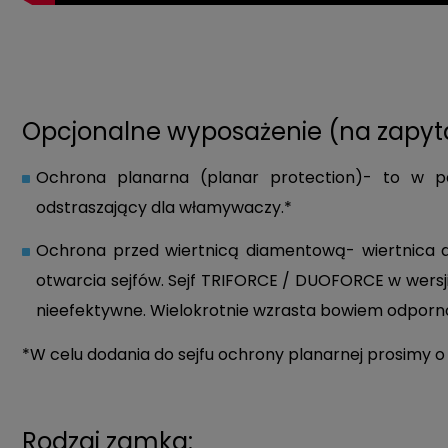
Opcjonalne wyposażenie (na zapyta
Ochrona planarna (planar protection)-
to w pe
odstraszający dla włamywaczy.*
Ochrona przed wiertnicą diamentową-
w
iertnica
otwarcia sejfów. Sejf TRIFORCE / DUOFORCE w wersji
nieefektywne. Wielokrotnie wzrasta bowiem odpornoś
*W celu dodania do sejfu ochrony planarnej prosimy o
Rodzaj zamka: