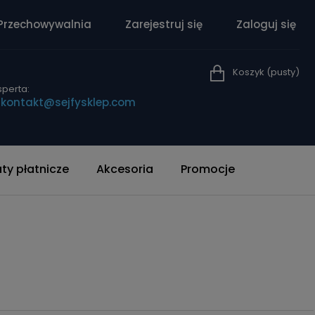
Przechowywalnia
Zarejestruj się
Zaloguj się
Koszyk
(pusty)
perta:
|
kontakt@sejfysklep.com
y płatnicze
Akcesoria
Promocje