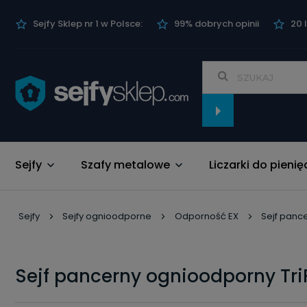
Sejfy Sklep nr 1 w Polsce:
99% dobrych opinii
20 
Sejfy
Szafy metalowe
Liczarki do pienię
Nowości
Sejfy
Sejfy ognioodporne
Odporność EX
Sejf panc
Sejf pancerny ognioodporny Tri