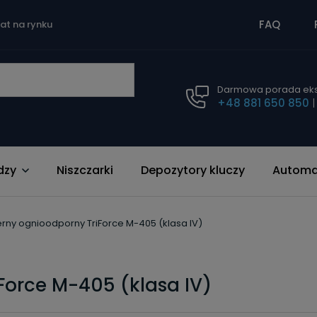
FAQ
lat na rynku
Darmowa porada eks
+48 881 650 850
dzy
Niszczarki
Depozytory kluczy
Automat
erny ognioodporny TriForce M-405 (klasa IV)
Force M-405 (klasa IV)