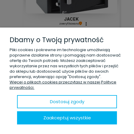
JACEK
zweryfikowano
szybko, zgodnie z zamówieniem ,wszystko
Dbamy o Twoją prywatność
ok.polecam z czystym
sumieniem,pozdrawiam💪
Pliki cookies i pokrewne im technologie umożliwiają
poprawne działanie strony i pomagają nam dostosować
ofertę do Twoich potrzeb. Możesz zaakceptować
wykorzystanie przez nas wszystkich tych plików i przejść
do sklepu lub dostosować użycie plików do swoich
preferencji, wybierając opcję "Dostosuj zgody".
Więcej o plikach cookies przeczytasz w naszej Polityce
0
0
prywatności.
w tym miesiącu
Dostosuj zgody
zebranych i zweryfikowanych przez
Zaakceptuj wszystkie