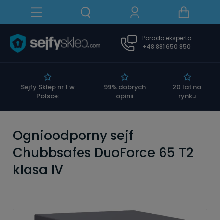
Porada eksperta
+48 881 650 850
|
Sejfy Sklep nr 1 w
99% dobrych
20 lat na
Polsce:
opinii
rynku
Ognioodporny sejf
Chubbsafes DuoForce 65 T2
klasa IV