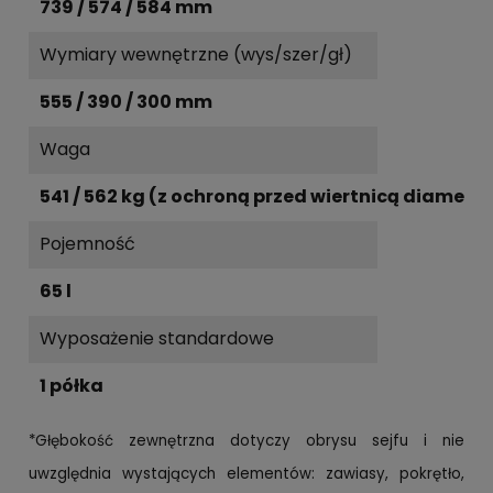
739 / 574 / 584 mm
Wymiary wewnętrzne (wys/szer/gł)
555 / 390 / 300 mm
Waga
541 / 562 kg (z ochroną przed wiertnicą diamen
Pojemność
65 l
Wyposażenie standardowe
1 półka
*Głębokość zewnętrzna dotyczy obrysu sejfu i nie
uwzględnia wystających elementów: zawiasy, pokrętło,