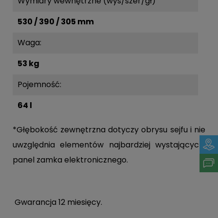
Wymiary wewnętrzne (wys/szer/gł)
530 / 390 / 305 mm
Waga:
53 kg
Pojemność:
64 l
*Głębokość zewnętrzna dotyczy obrysu sejfu i nie
uwzględnia elementów najbardziej wystających:
panel zamka elektronicznego.
Gwarancja 12 miesięcy.