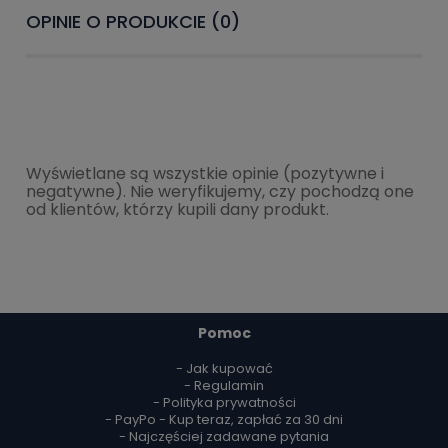
OPINIE O PRODUKCIE (0)
Wyświetlane są wszystkie opinie (pozytywne i
negatywne). Nie weryfikujemy, czy pochodzą one
od klientów, którzy kupili dany produkt.
Pomoc
- Jak kupować
- Regulamin
- Polityka prywatności
- PayPo - Kup teraz, zapłać za 30 dni
- Najczęściej zadawane pytania