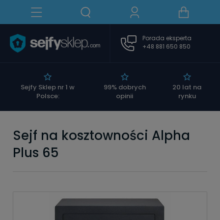
Porada eksperta
+48 881 650 850
|
Sejfy Sklep nr 1 w
99% dobrych
20 lat na
Polsce:
opinii
rynku
Sejf na kosztowności Alpha
Plus 65