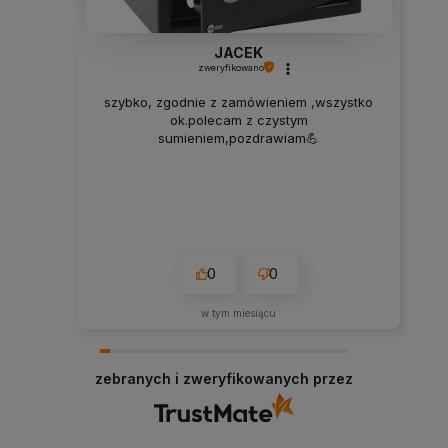
JACEK
zweryfikowano
szybko, zgodnie z zamówieniem ,wszystko
ok.polecam z czystym
sumieniem,pozdrawiam💪
0
0
w tym miesiącu
zebranych i zweryfikowanych przez