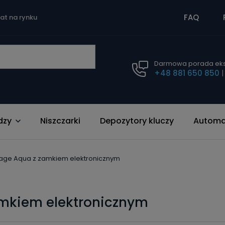
FAQ
lat na rynku
Darmowa porada eks
+48 881 650 850
dzy
Niszczarki
Depozytory kluczy
Automat
tage Aqua z zamkiem elektronicznym
amkiem elektronicznym