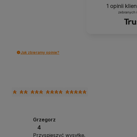
1
opinii kli
zebranych 
Jak zbieramy opinie?
Grzegorz
4
Przyspieszyć wysyłkę.