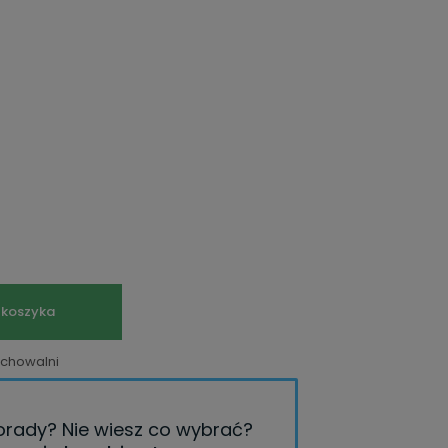
 koszyka
echowalni
porady?
Nie wiesz co wybrać?