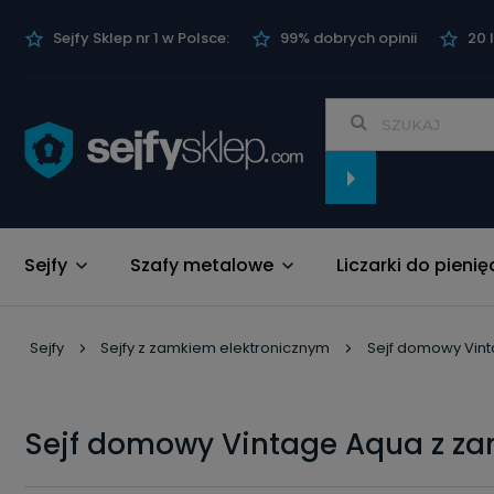
Sejfy Sklep nr 1 w Polsce:
99% dobrych opinii
20 
Sejfy
Szafy metalowe
Liczarki do pienię
Nowości
Sejfy
Sejfy z zamkiem elektronicznym
Sejf domowy Vin
Sejf domowy Vintage Aqua z z