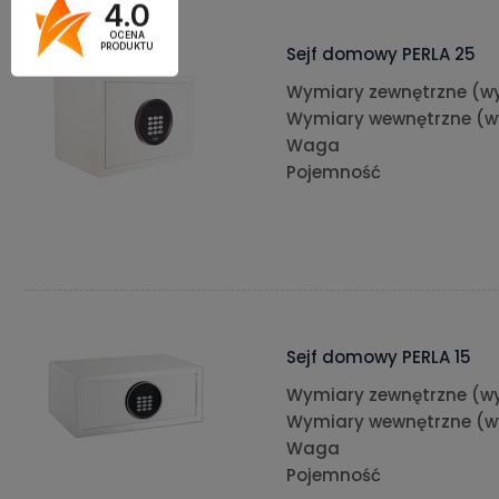
4.0
OCENA
PRODUKTU
Sejf domowy PERLA 25
Wymiary zewnętrzne (wy
Wymiary wewnętrzne (w
Waga
Pojemność
Sejf domowy PERLA 15
Wymiary zewnętrzne (wy
Wymiary wewnętrzne (w
Waga
Pojemność