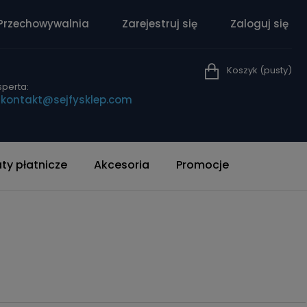
Przechowywalnia
Zarejestruj się
Zaloguj się
Koszyk
(pusty)
perta:
|
kontakt@sejfysklep.com
y płatnicze
Akcesoria
Promocje