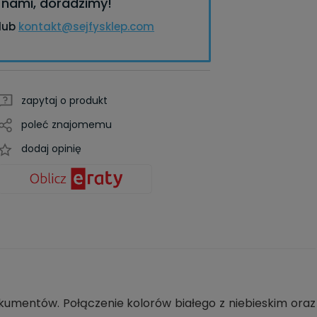
z nami, doradzimy!
lub
kontakt@sejfysklep.com
zapytaj o produkt
poleć znajomemu
dodaj opinię
kumentów. Połączenie kolorów białego z niebieskim oraz