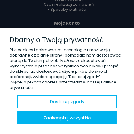
- Czas realizacji zamówień
- Sposoby płatności
Moje konto
- Twoje zamówienia
Dbamy o Twoją prywatność
- Ustawienia konta
- Przechowalnia
- Ustawienia plików cookies
Pliki cookies i pokrewne im technologie umożliwiają
poprawne działanie strony i pomagają nam dostosować
ofertę do Twoich potrzeb. Możesz zaakceptować
Reklamacje i zwroty
wykorzystanie przez nas wszystkich tych plików i przejść
do sklepu lub dostosować użycie plików do swoich
- Zwroty
preferencji, wybierając opcję "Dostosuj zgody".
- Odstąpienie od umowy
Więcej o plikach cookies przeczytasz w naszej Polityce
- Reklamacje
prywatności.
O firmie
Dostosuj zgody
- Kontakt
- Poznaj nas lepiej
Zaakceptuj wszystkie
- Opinie Trustmate
- Blog