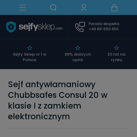
Porada eksperta
+48 881 650 850
|
Sejfy Sklep nr 1 w
99% dobrych
20 lat na
Polsce:
opinii
rynku
Sejf antywłamaniowy
Chubbsafes Consul 20 w
klasie I z zamkiem
elektronicznym