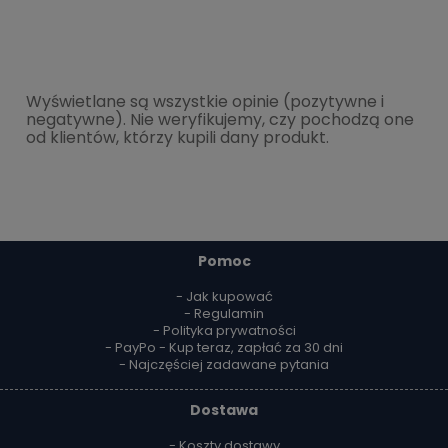
Wyświetlane są wszystkie opinie (pozytywne i
negatywne). Nie weryfikujemy, czy pochodzą one
od klientów, którzy kupili dany produkt.
Pomoc
- Jak kupować
- Regulamin
- Polityka prywatności
- PayPo - Kup teraz, zapłać za 30 dni
- Najczęściej zadawane pytania
Dostawa
- Koszty dostawy