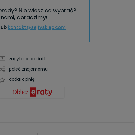
porady?
Nie wiesz co wybrać?
z nami, doradzimy!
lub
kontakt@sejfysklep.com
zapytaj o produkt
poleć znajomemu
dodaj opinię