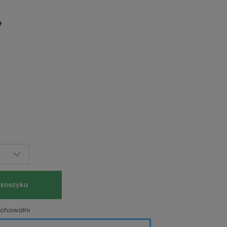
e
 koszyka
echowalni