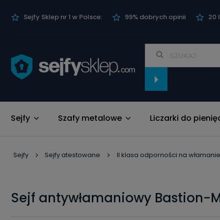
Sejfy Sklep nr 1 w Polsce:
99% dobrych opinii
20 
Sejfy
Szafy metalowe
Liczarki do pienię
Nowości
Sejfy
Sejfy atestowane
II klasa odporności na włamani
Sejf antywłamaniowy Bastion-M