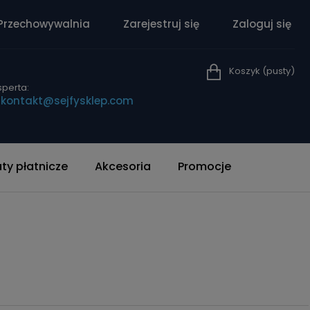
Przechowywalnia
Zarejestruj się
Zaloguj się
Koszyk
(pusty)
perta:
|
kontakt@sejfysklep.com
y płatnicze
Akcesoria
Promocje