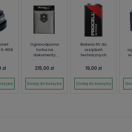
onet
Ognioodporna
Bateria 9V do
CS-808
torba na
urządzeń
og
dokumenty
technicznych
w
MasterLock
Y
 zł
215,00 zł
19,00 zł
oszyka
Dodaj do koszyka
Dodaj do koszyka
Dod