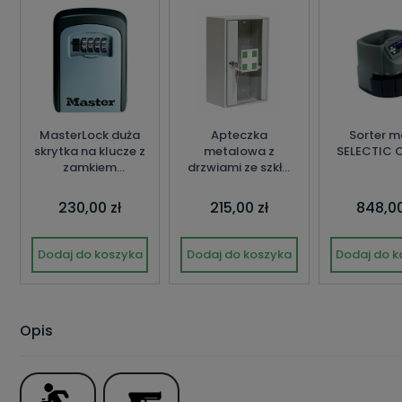
MasterLock duża
Apteczka
Sorter m
skrytka na klucze z
metalowa z
SELECTIC 
zamkiem
drzwiami ze szkła
szyfrowym
AP1/S
230,00 zł
215,00 zł
848,00
Dodaj do koszyka
Dodaj do koszyka
Dodaj do k
Opis