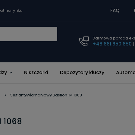
FAQ
lat na rynku
Darmowa porada eks
+48 881 650 850
dzy
Niszczarki
Depozytory kluczy
Automat
e
Sejf antywłamaniowy Bastion-M 1068
 1068