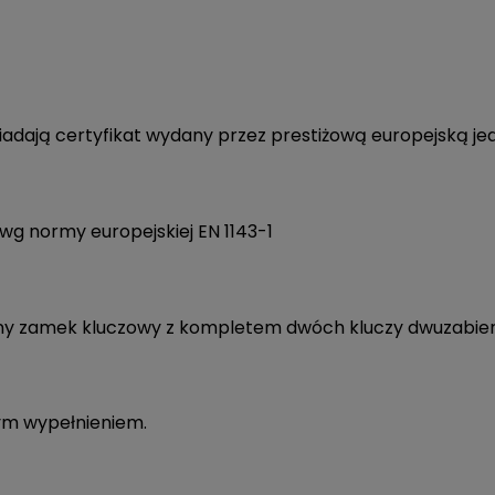
siadają certyfikat wydany przez prestiżową
europejską je
 wg normy europejskiej EN 1143-1
 zamek kluczowy z kompletem dwóch kluczy dwuzabierako
ym wypełnieniem.