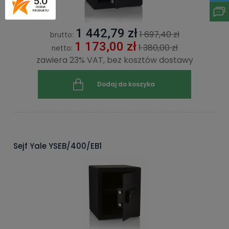
5.0
OCENA
PRODUKTU
1 442,79 zł
1 697,40 zł
brutto:
1 173,00 zł
1 380,00 zł
netto:
zawiera 23% VAT, bez kosztów dostawy
Dodaj do koszyka
Sejf Yale YSEB/400/EB1