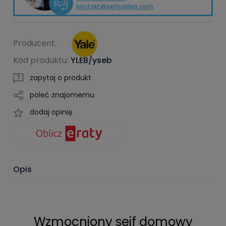
kontakt@sejfysklep.com
Producent:
Kod produktu:
YLEB/yseb
zapytaj o produkt
poleć znajomemu
dodaj opinię
Opis
Wzmocniony sejf domowy