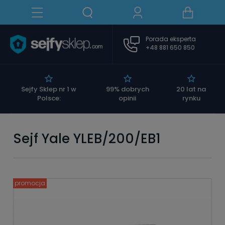
Porada eksperta
+48 881 650 850
|
Sejfy Sklep nr 1 w
99% dobrych
20 lat na
Polsce:
opinii
rynku
Sejf Yale YLEB/200/EB1
promocja