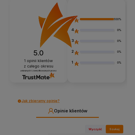
5
100%
4
0%
3
0%
5.0
2
0%
1
opinii klientów
1
0%
z całego okresu
zebranych i zweryfikowanych przez
Jak zbieramy opinie?
Opinie klientów
Wyczyść
Szukaj