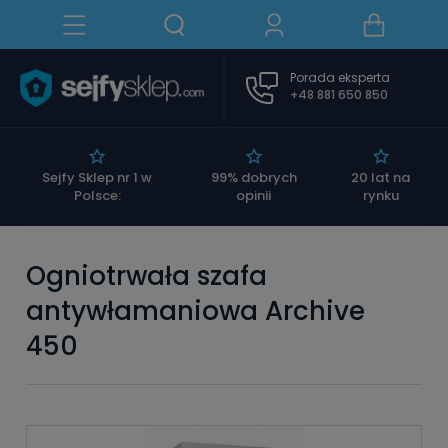
Porada eksperta
+48 881 650 850
|
Sejfy Sklep nr 1 w
99% dobrych
20 lat na
Polsce:
opinii
rynku
Ogniotrwała szafa
antywłamaniowa Archive
450