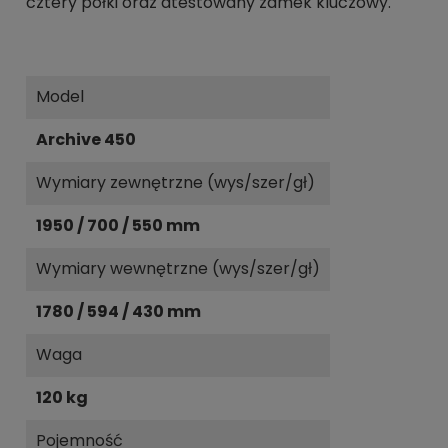
cztery półki oraz atestowany zamek kluczowy.
Model
Archive 450
Wymiary zewnętrzne (wys/szer/gł)
1950 / 700 / 550 mm
Wymiary wewnętrzne (wys/szer/gł)
1780 / 594 / 430 mm
Waga
120 kg
Pojemność