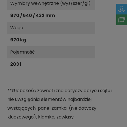
Wymiary wewnętrzne (wys/szer/gł)
870 / 540 / 432 mm
Waga
970 kg
Pojemność
203 l
**Głębokość zewnętrzna dotyczy obrysu sejfu i
nie uwzględnia elementów najbardziej
wystających: panel zamka (nie dotyczy
kluczowego), klamka, zawiasy.