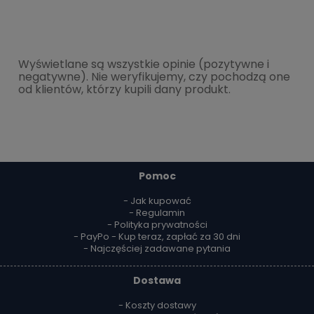
Wyświetlane są wszystkie opinie (pozytywne i
negatywne). Nie weryfikujemy, czy pochodzą one
od klientów, którzy kupili dany produkt.
Pomoc
- Jak kupować
- Regulamin
- Polityka prywatności
- PayPo - Kup teraz, zapłać za 30 dni
- Najczęściej zadawane pytania
Dostawa
- Koszty dostawy