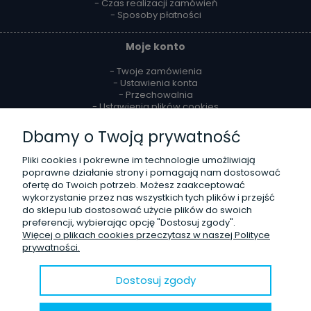
- Czas realizacji zamówień
- Sposoby płatności
Moje konto
- Twoje zamówienia
- Ustawienia konta
- Przechowalnia
- Ustawienia plików cookies
Dbamy o Twoją prywatność
Reklamacje i zwroty
Pliki cookies i pokrewne im technologie umożliwiają
- Zwroty
poprawne działanie strony i pomagają nam dostosować
- Odstąpienie od umowy
ofertę do Twoich potrzeb. Możesz zaakceptować
- Reklamacje
wykorzystanie przez nas wszystkich tych plików i przejść
do sklepu lub dostosować użycie plików do swoich
O firmie
preferencji, wybierając opcję "Dostosuj zgody".
Więcej o plikach cookies przeczytasz w naszej Polityce
- Kontakt
prywatności.
- Poznaj nas lepiej
- Opinie Trustmate
- Blog
Dostosuj zgody
© 2020 Sklep internetowy
Shoper.pl
. Wszelkie prawa zastrzeżone.