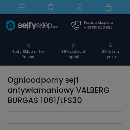
Porada eksperta
+48 881 650 850
|
Sejfy Sklep nr 1 w
99% dobrych
20 lat na
Polsce:
opinii
rynku
Ognioodporny sejf
antywłamaniowy VALBERG
BURGAS 1061/LFS30