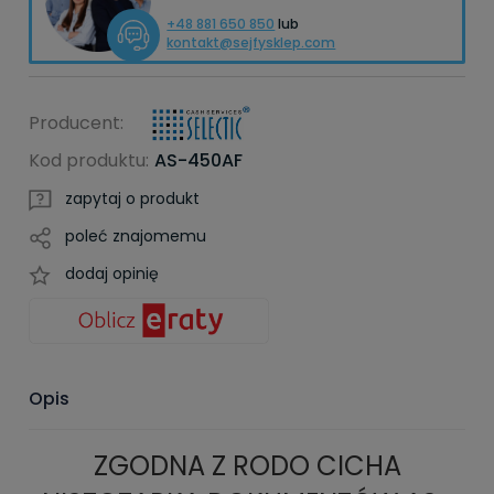
+48 881 650 850
lub
kontakt@sejfysklep.com
Producent:
Kod produktu:
AS-450AF
zapytaj o produkt
poleć znajomemu
dodaj opinię
Opis
ZGODNA Z RODO CICHA