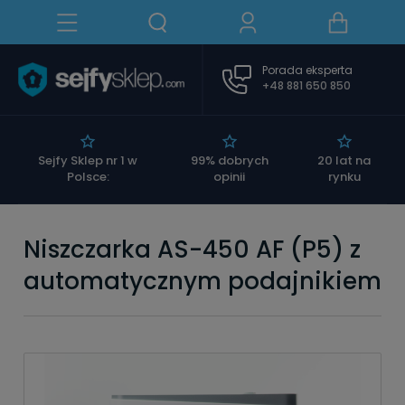
Porada eksperta
+48 881 650 850
|
Sejfy Sklep nr 1 w
99% dobrych
20 lat na
Polsce:
opinii
rynku
Niszczarka AS-450 AF (P5) z
automatycznym podajnikiem