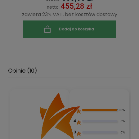
455,28 zł
netto:
zawiera 23% VAT, bez kosztów dostawy
Dodaj do koszyka
Opinie
(10)
5
100%
4
0%
3
0%