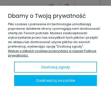
0
0
Dbamy o Twoją prywatność
2026-03-18
Pliki cookies i pokrewne im technologie umożliwiają
poprawne działanie strony i pomagają nam dostosować
zebranych i zweryfikowanych przez
ofertę do Twoich potrzeb. Możesz zaakceptować
wykorzystanie przez nas wszystkich tych plików i przejść
do sklepu lub dostosować użycie plików do swoich
preferencji, wybierając opcję "Dostosuj zgody".
Więcej o plikach cookies przeczytasz w naszej Polityce
OPINIE O PRODUKCIE (0)
prywatności.
Dostosuj zgody
Zaakceptuj wszystkie
Wyświetlane są wszystkie opinie (pozytywne i
negatywne). Nie weryfikujemy, czy pochodzą one
od klientów, którzy kupili dany produkt.