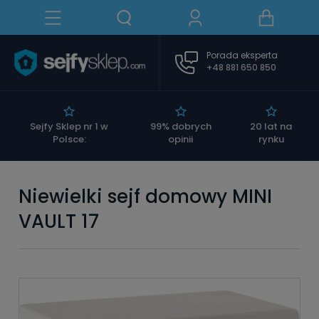
Porada eksperta
+48 881 650 850
|
Sejfy Sklep nr 1 w
99% dobrych
20 lat na
Polsce:
opinii
rynku
Niewielki sejf domowy MINI
VAULT 17