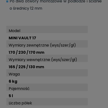
Po dwa otwory montażowe w podłodze i ścianie
o średnicy 12 mm
Model
MINI VAULT 17
Wymiary
zewnętrzne
(wys/szer/gł)
170 / 230 / 170 mm
Wymiary wewnętrzne (wys/szer/gł)
165 / 225 / 130 mm
Waga
6 kg
Pojemność
5 l
Liczba półek