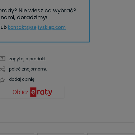
porady?
Nie wiesz co wybrać?
z nami, doradzimy!
lub
kontakt@sejfysklep.com
zapytaj o produkt
poleć znajomemu
dodaj opinię