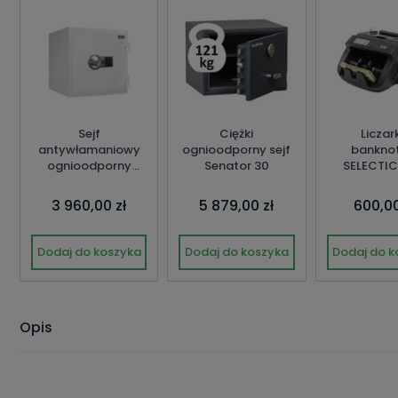
Sejf
Ciężki
Liczar
antywłamaniowy
ognioodporny sejf
bankno
ognioodporny
Senator 30
SELECTIC
KRYPTON SILVER 46
3 960,00 zł
5 879,00 zł
600,00
Dodaj do koszyka
Dodaj do koszyka
Dodaj do k
Opis