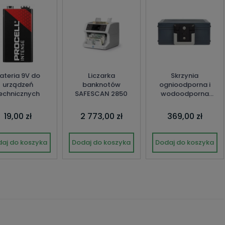
ateria 9V do
Liczarka
Skrzynia
urządzeń
banknotów
ognioodporna i
echnicznych
SAFESCAN 2850
wodoodporna
YFWC/155/KB1
19,00 zł
2 773,00 zł
369,00 zł
aj do koszyka
Dodaj do koszyka
Dodaj do koszyka