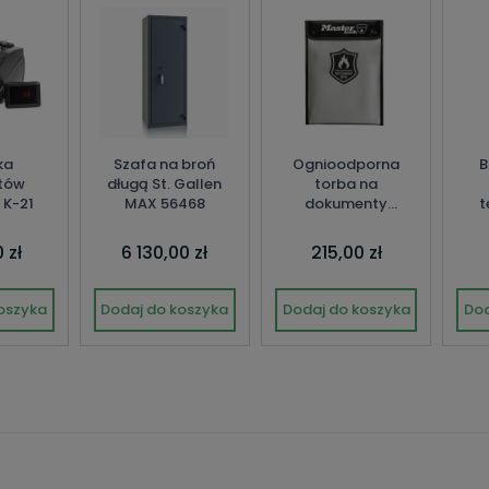
ka
Szafa na broń
Ognioodporna
B
tów
długą St. Gallen
torba na
 K-21
MAX 56468
dokumenty
t
MasterLock
 zł
6 130,00 zł
215,00 zł
oszyka
Dodaj do koszyka
Dodaj do koszyka
Dod