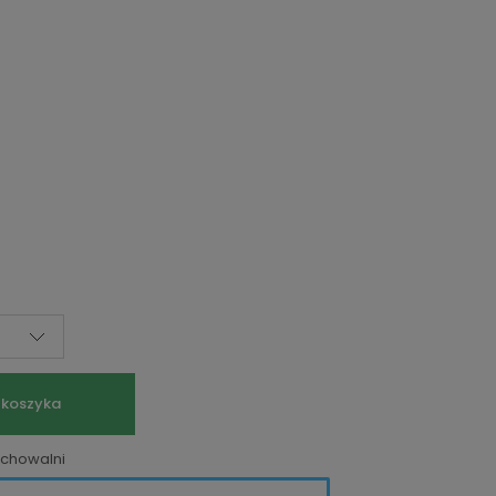
 koszyka
echowalni