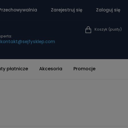
Przechowywalnia
Zarejestruj się
Zaloguj się
Koszyk
(pusty)
perta:
|
kontakt@sejfysklep.com
y płatnicze
Akcesoria
Promocje