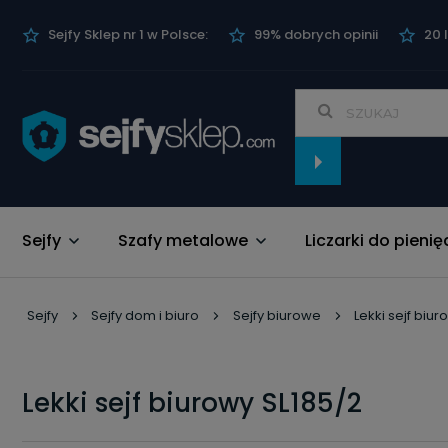
Sejfy Sklep nr 1 w Polsce:
99% dobrych opinii
20 
Sejfy
Szafy metalowe
Liczarki do pienię
Nowości
Sejfy
Sejfy dom i biuro
Sejfy biurowe
Lekki sejf biur
Lekki sejf biurowy SL185/2