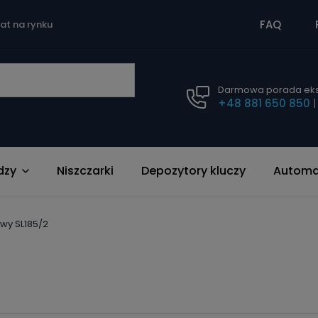
FAQ
lat na rynku
Darmowa porada eks
+48 881 650 850
dzy
Niszczarki
Depozytory kluczy
Automat
owy SL185/2