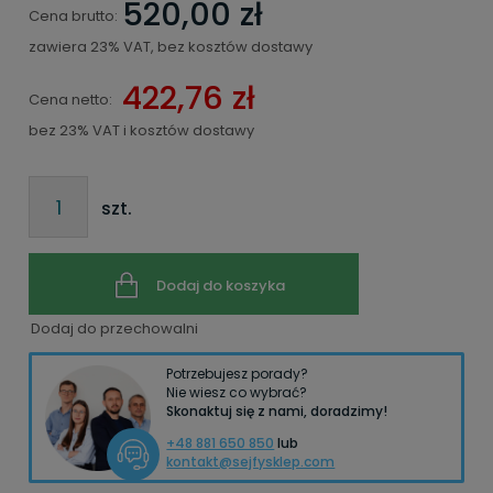
520,00 zł
Cena brutto:
zawiera 23% VAT, bez kosztów dostawy
422,76 zł
Cena netto:
bez 23% VAT i kosztów dostawy
szt.
Dodaj do koszyka
Dodaj do przechowalni
Potrzebujesz porady?
Nie wiesz co wybrać?
Skonaktuj się z nami, doradzimy!
+48 881 650 850
lub
kontakt@sejfysklep.com