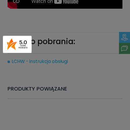
Pliki do pobrania:
5.0
OCENA
PRODUKTU
LCHW - instrukcja obsługi
PRODUKTY POWIĄZANE