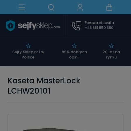
Porada eksperta
+48 881 650 850
|
Sejfy Sklep nr 1 w
99% dobrych
20 lat na
Polsce:
opinii
rynku
Kaseta MasterLock
LCHW20101