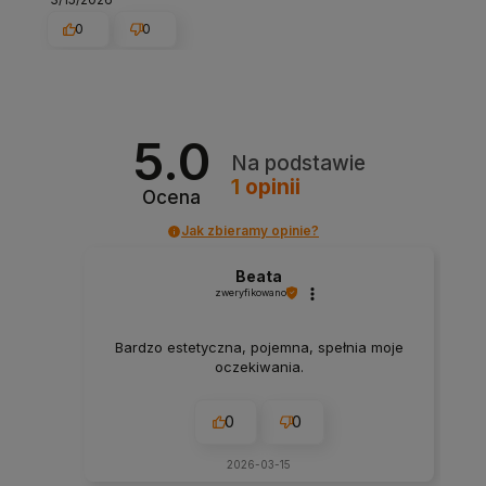
0
0
5.0
Na podstawie
1
opinii
Ocena
Jak zbieramy opinie?
Beata
zweryfikowano
Bardzo estetyczna, pojemna, spełnia moje
oczekiwania.
0
0
2026-03-15