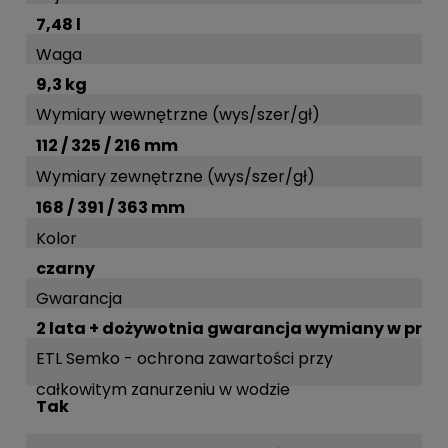
7,48 l
Waga
9,3 kg
Wymiary wewnętrzne (wys/szer/gł)
112 / 325 / 216 mm
Wymiary zewnętrzne (wys/szer/gł)
168 / 391 / 363 mm
Kolor
czarny
Gwarancja
2 lata + dożywotnia gwarancja wymiany w prz
ETL Semko - ochrona zawartości przy
całkowitym zanurzeniu w wodzie
Tak