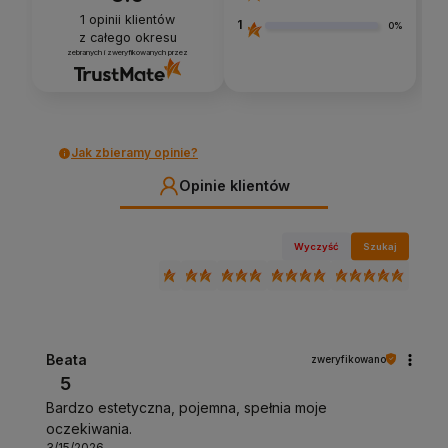
1
opinii klientów
1
0%
z całego okresu
zebranych i zweryfikowanych przez
Jak zbieramy opinie?
Opinie klientów
Wyczyść
Szukaj
Beata
zweryfikowano
5
Bardzo estetyczna, pojemna, spełnia moje
oczekiwania.
3/15/2026