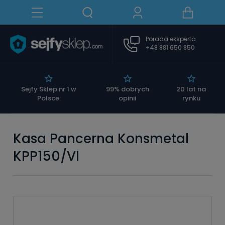
Porada eksperta
+48 881 650 850
|
Sejfy Sklep nr 1 w
99% dobrych
20 lat na
Polsce:
opinii
rynku
Kasa Pancerna Konsmetal
KPP150/VI