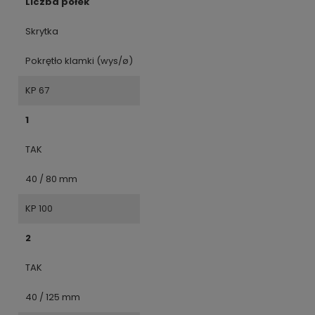
Liczba półek
Skrytka
Pokrętło klamki (wys/ø)
KP 67
1
TAK
40 / 80 mm
KP 100
2
TAK
40 / 125 mm