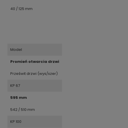
40 / 125 mm
Model
Promień otwarcia drzwi
Prześwit drzwi (wys/szer)
KP 67
595 mm
542 / 510 mm
KP 100