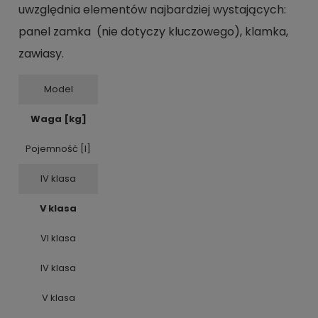
uwzględnia elementów najbardziej wystających:
panel zamka (nie dotyczy kluczowego), klamka,
zawiasy.
Model
Waga [kg]
Pojemność [l]
IV klasa
V klasa
VI klasa
IV klasa
V klasa