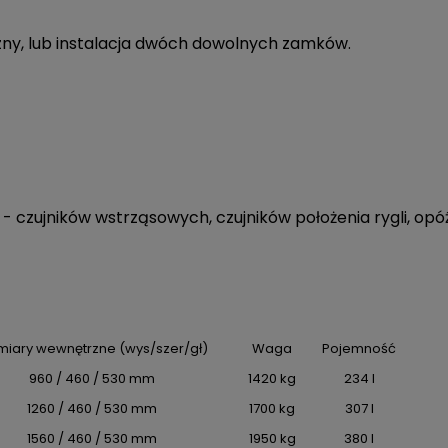
zny, lub instalacja dwóch dowolnych zamków.
j - czujników wstrząsowych, czujników położenia rygli, o
iary wewnętrzne (wys/szer/gł)
Waga
Pojemność
960 / 460 / 530 mm
1420 kg
234 l
1260 / 460 / 530 mm
1700 kg
307 l
1560 / 460 / 530 mm
1950 kg
380 l