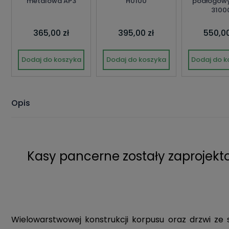
metalowa AP3
H0100
podłogow
3100
365,00 zł
395,00 zł
550,00
Dodaj do koszyka
Dodaj do koszyka
Dodaj do k
Opis
Kasy pancerne zostały zaprojek
Wielowarstwowej konstrukcji korpusu oraz drzwi ze 