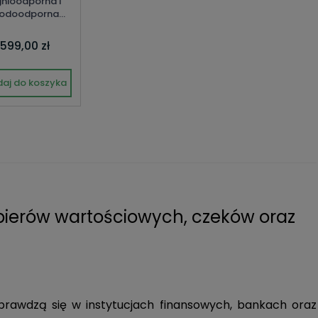
nioodporna i
odoodporna
FWC/329/KB1
599,00 zł
aj do koszyka
pierów wartościowych, czeków oraz
sprawdzą się w instytucjach finansowych, bankach oraz