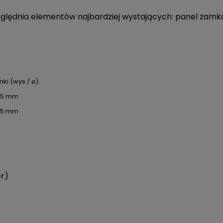
zględnia elementów najbardziej wystających: panel zamk
mki (wys / ⌀)
125 mm
125 mm
er)