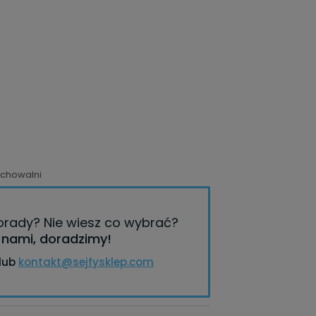
echowalni
porady?
Nie wiesz co wybrać?
z nami, doradzimy!
lub
kontakt@sejfysklep.com