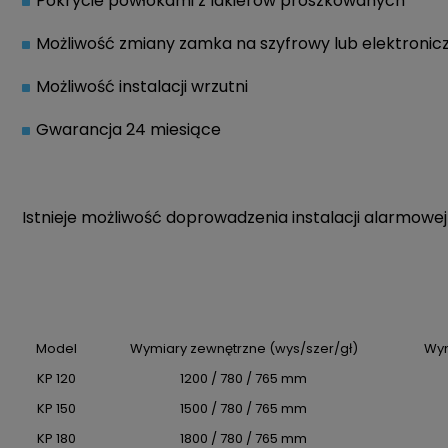
Pokrycie powłokami z lakierów proszkowanych
Możliwość zmiany zamka na szyfrowy lub elektronic
Możliwość instalacji wrzutni
Gwarancja 24 miesiące
Istnieje możliwość doprowadzenia instalacji alarmowe
Model
Wymiary zewnętrzne (wys/szer/gł)
Wym
KP 120
1200 / 780 / 765 mm
KP 150
1500 / 780 / 765 mm
KP 180
1800 / 780 / 765 mm