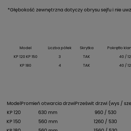
*Głębokość zewnętrzna dotyczy obrysu sejfu i nie uw
Model
Liczba półek
Skrytka
Pokrętło kla
KP 120 KP 150
3
TAK
40 / 
KP 180
4
TAK
40 / 
Model
Promień otwarcia drzwi
Prześwit drzwi (wys / sz
KP 120
630 mm
960 / 530
KP 150
560 mm
1260 / 530
KP 180
560 mm
1560 / 530