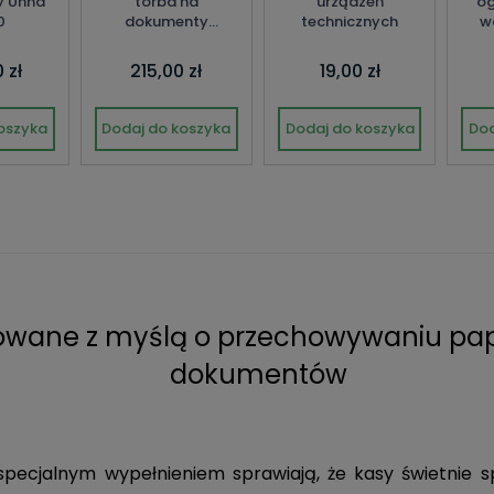
y Unna
torba na
urządzeń
og
0
dokumenty
technicznych
w
MasterLock
Y
 zł
215,00 zł
19,00 zł
oszyka
Dodaj do koszyka
Dodaj do koszyka
Dod
towane z myślą o przechowywaniu pa
dokumentów
specjalnym wypełnieniem sprawiają, że kasy świetnie 