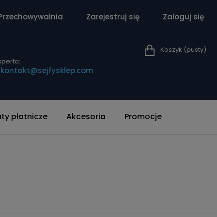
Przechowywalnia
Zarejestruj się
Zaloguj się
Koszyk
(pusty)
perta:
|
kontakt@sejfysklep.com
y płatnicze
Akcesoria
Promocje