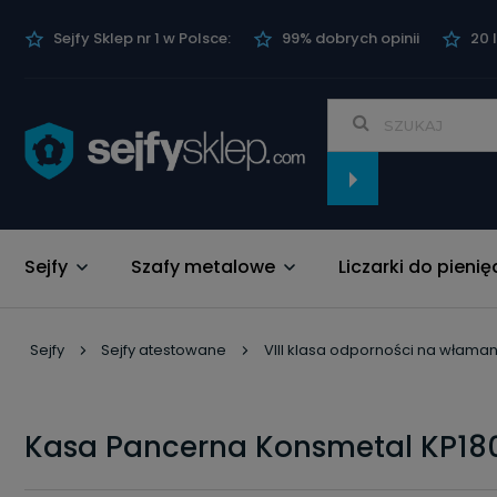
Sejfy Sklep nr 1 w Polsce:
99% dobrych opinii
20 
Sejfy
Szafy metalowe
Liczarki do pienię
Nowości
Sejfy
Sejfy atestowane
VIII klasa odporności na właman
Kasa Pancerna Konsmetal KP180