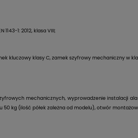
143-1: 2012, klasa VIII;
k kluczowy klasy C, zamek szyfrowy mechaniczny w klas
yfrowych mechanicznych, wyprowadzenie instalacji al
u 50 kg (ilość półek zależna od modelu), otwór montażow