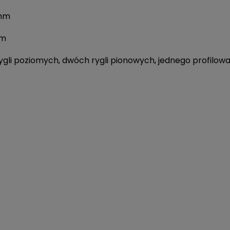
 mm
mm
 rygli poziomych, dwóch rygli pionowych, jednego profilo