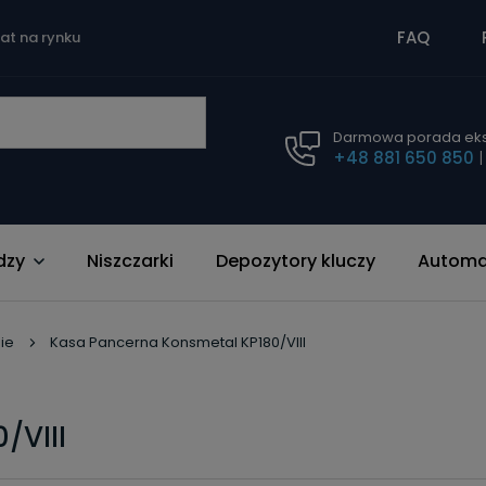
FAQ
lat na rynku
Darmowa porada eks
+48 881 650 850
dzy
Niszczarki
Depozytory kluczy
Automat
ie
Kasa Pancerna Konsmetal KP180/VIII
/VIII