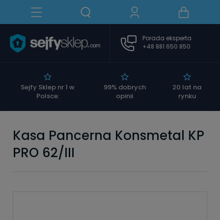
Porada eksperta
+48 881 650 850
|
Sejfy Sklep nr 1 w
99% dobrych
20 lat na
Polsce:
opinii
rynku
Kasa Pancerna Konsmetal KP
PRO 62/III