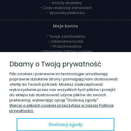
- Koszty dostawy
- Czas realizacji zamówień
- Sposoby płatności
Moje konto
- Twoje zamówienia
- Ustawienia konta
- Przechowalnia
- Ustawienia plików cookies
Dbamy o Twoją prywatność
Reklamacje i zwroty
Pliki cookies i pokrewne im technologie umożliwiają
- Zwroty
poprawne działanie strony i pomagają nam dostosować
- Odstąpienie od umowy
ofertę do Twoich potrzeb. Możesz zaakceptować
- Reklamacje
wykorzystanie przez nas wszystkich tych plików i przejść
do sklepu lub dostosować użycie plików do swoich
O firmie
preferencji, wybierając opcję "Dostosuj zgody".
Więcej o plikach cookies przeczytasz w naszej Polityce
- Kontakt
prywatności.
- Poznaj nas lepiej
- Opinie Trustmate
- Blog
Dostosuj zgody