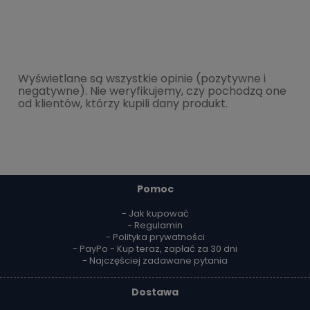
Wyświetlane są wszystkie opinie (pozytywne i
negatywne). Nie weryfikujemy, czy pochodzą one
od klientów, którzy kupili dany produkt.
Pomoc
- Jak kupować
- Regulamin
- Polityka prywatności
- PayPo - Kup teraz, zapłać za 30 dni
- Najczęściej zadawane pytania
Dostawa