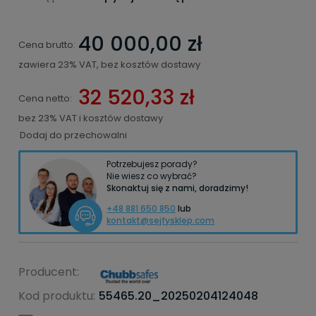
40 000,00 zł
Cena brutto:
zawiera 23% VAT, bez kosztów dostawy
32 520,33 zł
Cena netto:
bez 23% VAT i kosztów dostawy
Dodaj do przechowalni
Potrzebujesz porady?
Nie wiesz co wybrać?
Skonaktuj się z nami, doradzimy!
+48 881 650 850
lub
kontakt@sejfysklep.com
Producent:
Kod produktu:
55465.20_20250204124048