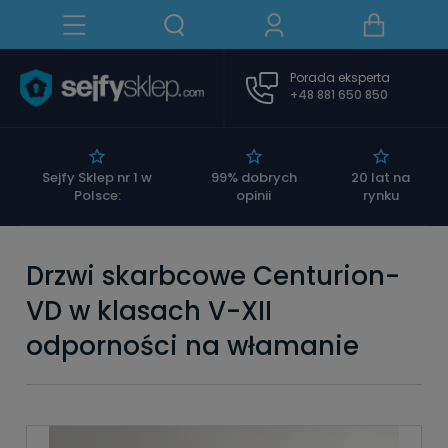
Porada eksperta
+48 881 650 850
|
Sejfy Sklep nr 1 w
99% dobrych
20 lat na
Polsce:
opinii
rynku
Drzwi skarbcowe Centurion-
VD w klasach V-XII
odporności na włamanie